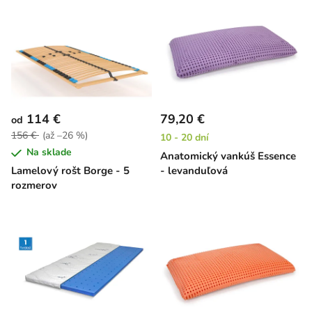
114 €
79,20 €
od
156 €
(až –26 %)
10 - 20 dní
Na sklade
Anatomický vankúš Essence
Lamelový rošt Borge - 5
- levanduľová
rozmerov