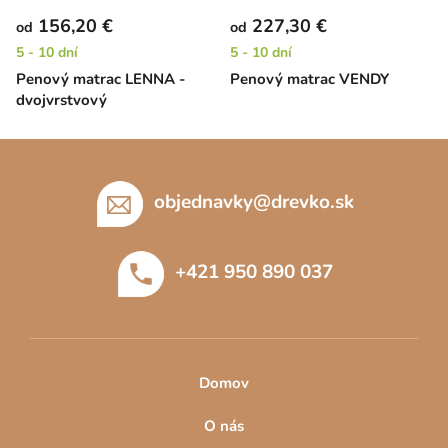
156,20 €
227,30 €
od
od
5 - 10 dní
5 - 10 dní
Penový matrac LENNA -
Penový matrac VENDY
dvojvrstvový
Z
á
p
objednavky
@
drevko.sk
ä
t
+421 950 890 037
i
e
Domov
O nás