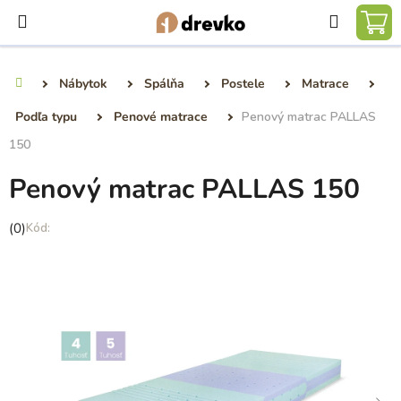
Prejsť
Hľadať
na
NÁ
obsah
KO
Nábytok
Spálňa
Postele
Matrace
Domov
Podľa typu
Penové matrace
Penový matrac PALLAS
150
Penový matrac PALLAS 150
Priemerné
(0)
hodnotenie
produktu
je
0,0
z
5
hviezdičiek.