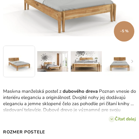
–5 %
Masívna manželská posteľ z
dubového dreva
Poznan vnesie do
interiéru eleganciu a originálnosť. Dvojité nohy jej dodávajú
eleganciu a jemne sklopené čelo zas pohodlie pri čítaní knihy a
sledovaní televízie. Dubové drevo je významné pre svoju
vysokú odolnosť voči poškodeniu, trvácnosť a pevnosť.
Čítať ďalej
Zaujímavé odtiene dubového dekoru vo vašej spálni vytvoria
príjemnú atmosféru.
ROZMER POSTELE