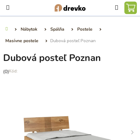
Prejsť
Hľadať
na
NÁ
obsah
KO
Nábytok
Spálňa
Postele
Domov
Masívne postele
Dubová posteľ Poznan
Dubová posteľ Poznan
Priemerné
(0)
hodnotenie
produktu
je
0,0
z
5
hviezdičiek.