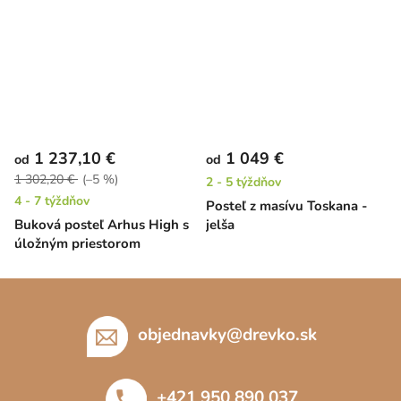
1 237,10 €
1 049 €
od
od
1 302,20 €
(–5 %)
2 - 5 týždňov
4 - 7 týždňov
Posteľ z masívu Toskana -
Buková posteľ Arhus High s
jelša
úložným priestorom
Z
á
p
objednavky
@
drevko.sk
ä
t
+421 950 890 037