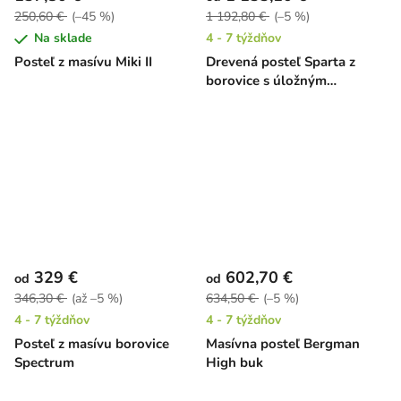
250,60 €
(–45 %)
1 192,80 €
(–5 %)
Na sklade
4 - 7 týždňov
Posteľ z masívu Miki II
Drevená posteľ Sparta z
borovice s úložným
priestorom
329 €
602,70 €
od
od
346,30 €
(až –5 %)
634,50 €
(–5 %)
4 - 7 týždňov
4 - 7 týždňov
Posteľ z masívu borovice
Masívna posteľ Bergman
Spectrum
High buk