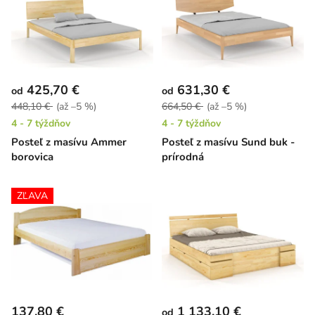
425,70 €
631,30 €
od
od
448,10 €
(až –5 %)
664,50 €
(až –5 %)
4 - 7 týždňov
4 - 7 týždňov
Posteľ z masívu Ammer
Posteľ z masívu Sund buk -
borovica
prírodná
ZĽAVA
137,80 €
1 133,10 €
od