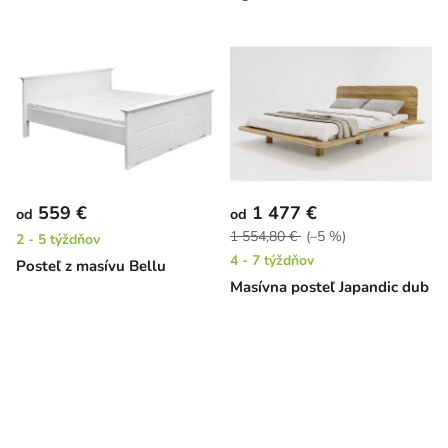
559 €
1 477 €
od
od
1 554,80 €
(–5 %)
2 - 5 týždňov
4 - 7 týždňov
Posteľ z masívu Bellu
Masívna posteľ Japandic dub