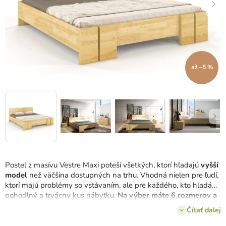
až –5 %
Posteľ z masívu Vestre Maxi poteší všetkých, ktorí hľadajú
vyšší
model
než väčšina dostupných na trhu. Vhodná nielen pre ľudí,
ktorí majú problémy so vstávaním, ale pre každého, kto hľadá
pohodlný a trvácny kus nábytku.
Na výber máte 6 rozmerov a
4 farby
borovicového dreva.
Čítať ďalej