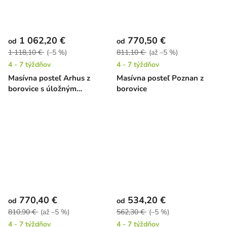
1 062,20 €
770,50 €
od
od
1 118,10 €
(–5 %)
811,10 €
(až –5 %)
4 - 7 týždňov
4 - 7 týždňov
Masívna posteľ Arhus z
Masívna posteľ Poznan z
borovice s úložným
borovice
priestorom
770,40 €
534,20 €
od
od
810,90 €
(až –5 %)
562,30 €
(–5 %)
4 - 7 týždňov
4 - 7 týždňov