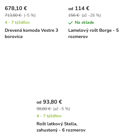
678,10 €
114 €
od
713,80 €
(–5 %)
156 €
(až –26 %)
4 - 7 týždňov
Na sklade
Drevená komoda Vestre 3
Lamelový rošt Borge - 5
borovica
rozmerov
93,80 €
od
98,80 €
(až –5 %)
4 - 7 týždňov
Rošt latkový Stella,
zahustený - 6 rozmerov