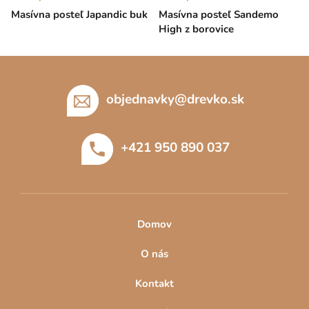
Masívna posteľ Japandic buk
Masívna posteľ Sandemo
High z borovice
Z
á
p
objednavky
@
drevko.sk
ä
t
+421 950 890 037
i
e
Domov
O nás
Kontakt