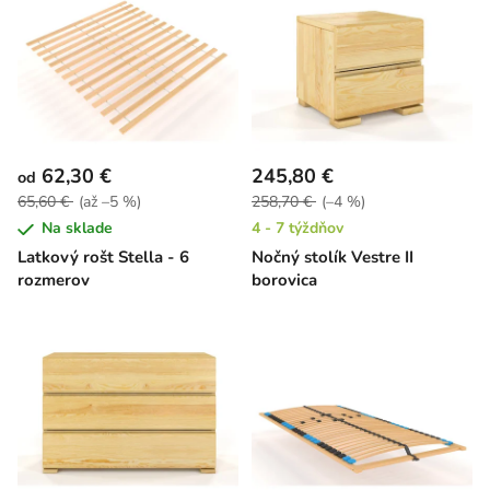
62,30 €
245,80 €
od
65,60 €
(až –5 %)
258,70 €
(–4 %)
Na sklade
4 - 7 týždňov
Latkový rošt Stella - 6
Nočný stolík Vestre II
rozmerov
borovica