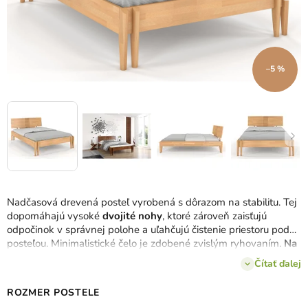
–5 %
Nadčasová drevená posteľ vyrobená s dôrazom na stabilitu. Tej
dopomáhajú vysoké
dvojité nohy
, ktoré zároveň zaisťujú
odpočinok v správnej polohe a uľahčujú čistenie priestoru pod
posteľou. Minimalistické čelo je zdobené zvislým ryhovaním.
Na
výber v 4 šírkach a 4 farbách dreva
.
Čítať ďalej
ROZMER POSTELE