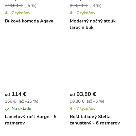
743,90 €
(–5 %)
324,70 €
(–4 %)
4 - 7 týždňov
4 - 7 týždňov
Buková komoda Agava
Moderný nočný stolík
Jarocin buk
114 €
93,80 €
od
od
156 €
(až –26 %)
98,80 €
(až –5 %)
Na sklade
4 - 7 týždňov
Lamelový rošt Borge - 5
Rošt latkový Stella,
rozmerov
zahustený - 6 rozmerov