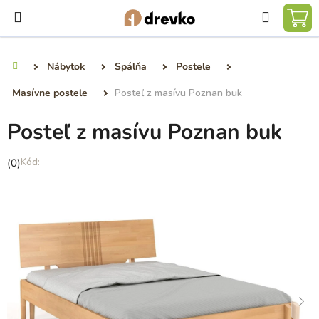
Prejsť
Hľadať
na
NÁ
obsah
KO
Nábytok
Spálňa
Postele
Domov
Masívne postele
Posteľ z masívu Poznan buk
Posteľ z masívu Poznan buk
Priemerné
(0)
hodnotenie
produktu
je
0,0
z
5
hviezdičiek.