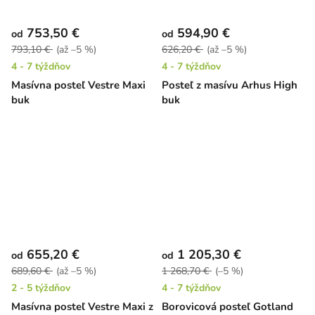
753,50 €
594,90 €
od
od
793,10 €
(až –5 %)
626,20 €
(až –5 %)
4 - 7 týždňov
4 - 7 týždňov
Masívna posteľ Vestre Maxi
Posteľ z masívu Arhus High
buk
buk
655,20 €
1 205,30 €
od
od
689,60 €
(až –5 %)
1 268,70 €
(–5 %)
2 - 5 týždňov
4 - 7 týždňov
Masívna posteľ Vestre Maxi z
Borovicová posteľ Gotland