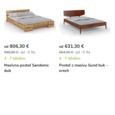
806,30 €
631,30 €
od
od
848,80 €
(až –5 %)
664,50 €
(až –5 %)
4 - 7 týždňov
4 - 7 týždňov
Masívna posteľ Sandemo
Posteľ z masívu Sund buk -
dub
orech