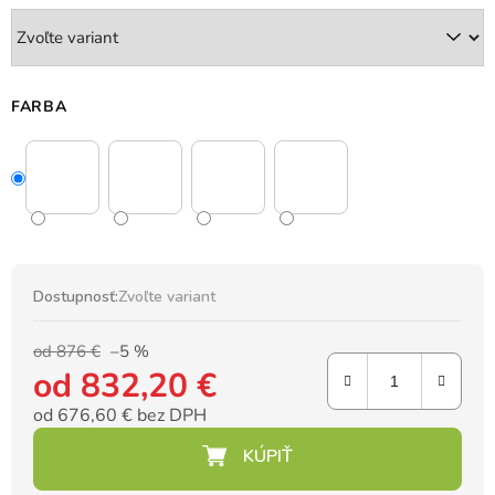
FARBA
Dostupnosť:
Zvoľte variant
od 876 €
–5 %
od
832,20 €
od
676,60 €
bez DPH
Jednotková cena: