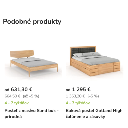
Podobné produkty
631,30 €
1 295 €
od
od
664,50 €
(až –5 %)
1 363,20 €
(–5 %)
4 - 7 týždňov
4 - 7 týždňov
Posteľ z masívu Sund buk -
Buková posteľ Gotland High
prírodná
čalúnenie a zásuvky