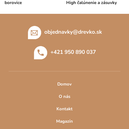
borovice
High čalúnenie a zásuvky
Z
á
p
objednavky
@
drevko.sk
ä
t
+421 950 890 037
i
e
Domov
O nás
Kontakt
Magazín