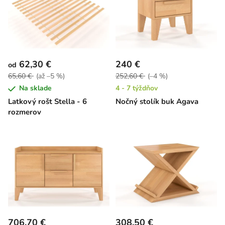
62,30 €
240 €
od
65,60 €
(až –5 %)
252,60 €
(–4 %)
Na sklade
4 - 7 týždňov
Latkový rošt Stella - 6
Nočný stolík buk Agava
rozmerov
706,70 €
308,50 €