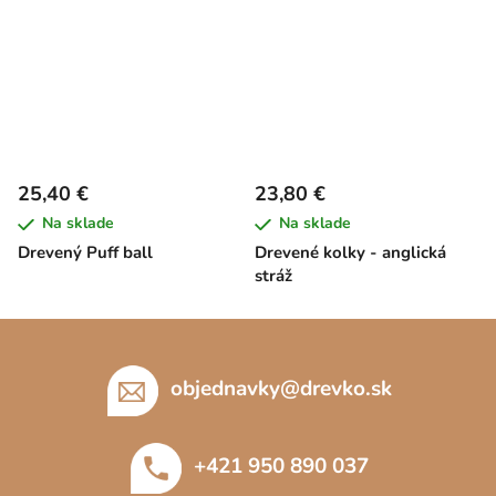
25,40 €
23,80 €
Na sklade
Na sklade
Drevený Puff ball
Drevené kolky - anglická
stráž
Z
á
p
objednavky
@
drevko.sk
ä
t
+421 950 890 037
i