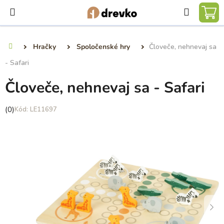
Prejsť
Hľadať
na
NÁ
obsah
KO
Hračky
Spoločenské hry
Človeče, nehnevaj sa
Domov
- Safari
Človeče, nehnevaj sa - Safari
Priemerné
(0)
LE11697
hodnotenie
produktu
je
0,0
z
5
hviezdičiek.