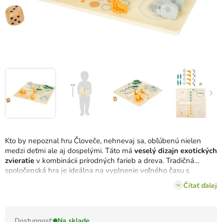
Kto by nepoznal hru Človeče, nehnevaj sa, obľúbenú nielen
medzi deťmi ale aj dospelými. Táto má
veselý dizajn exotických
zvieratie
v kombinácii prírodných farieb a dreva. Tradičná
spoločenská hra je ideálna na vyplnenie voľného času s
kamarátmi či celou rodinou. Ktorým panáčikom budete hrať?
Čítať ďalej
Žirafou, zebrou, krokodílom alebo sloníkom?
Dostupnosť:
Na sklade