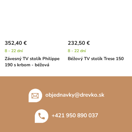
352,40 €
232,50 €
8 - 22 dní
8 - 22 dní
Závesný TV stolík Philippe
Béžový TV stolík Trese 150
190 s krbom - béžová
Z
á
p
objednavky
@
drevko.sk
ä
t
+421 950 890 037
i
e