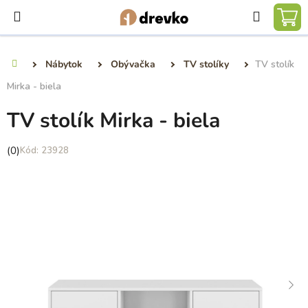
Prejsť
Hľadať
na
NÁ
obsah
KO
Nábytok
Obývačka
TV stolíky
TV stolík
Domov
Mirka - biela
TV stolík Mirka - biela
Priemerné
(0)
23928
hodnotenie
produktu
je
0,0
z
5
hviezdičiek.