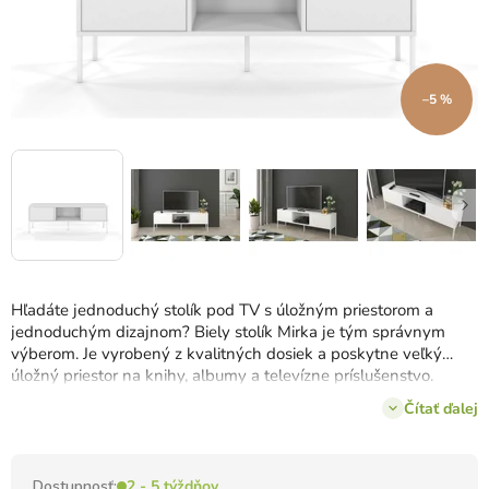
–5 %
Hľadáte jednoduchý stolík pod TV s úložným priestorom a
jednoduchým dizajnom? Biely stolík Mirka je tým správnym
výberom. Je vyrobený z kvalitných dosiek a poskytne veľký
úložný priestor na knihy, albumy a televízne príslušenstvo.
Disponuje
2 zásuvkami a jednou policou.
Čítať ďalej
Dostupnosť:
2 - 5 týždňov