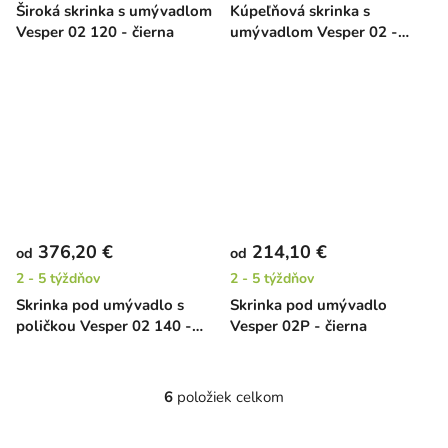
Široká skrinka s umývadlom
Kúpeľňová skrinka s
Vesper 02 120 - čierna
umývadlom Vesper 02 -
čierna
376,20 €
214,10 €
od
od
2 - 5 týždňov
2 - 5 týždňov
Skrinka pod umývadlo s
Skrinka pod umývadlo
poličkou Vesper 02 140 -
Vesper 02P - čierna
čierna
6
položiek celkom
O
v