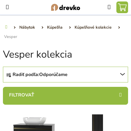
Prejsť
Hľadať
na
NÁ
obsah
KO
Nábytok
Kúpeľňa
Kúpeľňové kolekcie
Domov
Vesper
Vesper kolekcia
R
Radiť podľa:
Odporúčame
a
d
e
n
i
V
e
ý
p
p
r