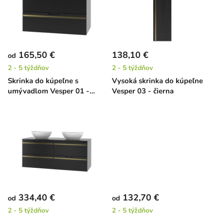
i
o
s
d
p
u
r
k
165,50 €
138,10 €
od
o
t
2 - 5 týždňov
2 - 5 týždňov
d
o
Skrinka do kúpeľne s
Vysoká skrinka do kúpeľne
u
v
umývadlom Vesper 01 -
Vesper 03 - čierna
k
čierna
t
o
v
334,40 €
132,70 €
od
od
2 - 5 týždňov
2 - 5 týždňov