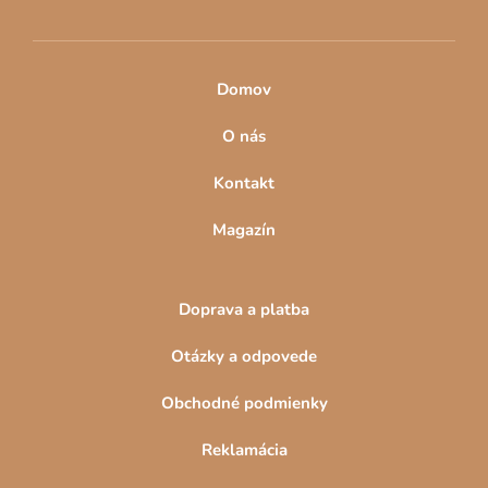
e
y
v
ý
p
Domov
i
s
O nás
u
Kontakt
Magazín
Doprava a platba
Otázky a odpovede
Obchodné podmienky
Reklamácia