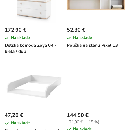
i
e
s
p
p
r
r
o
172,90 €
52,30 €
o
d
Na sklade
Na sklade
d
u
Detská komoda Zoya 04 -
Polička na stenu Pixel 13
u
k
biela / dub
k
t
t
o
o
v
v
47,20 €
144,50 €
171,90 €
(–15 %)
Na sklade
Na sklade