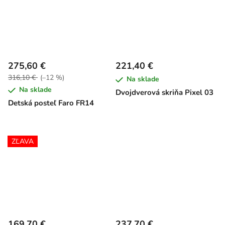
275,60 €
221,40 €
316,10 €
(–12 %)
Na sklade
Na sklade
Dvojdverová skriňa Pixel 03
Detská posteľ Faro FR14
ZĽAVA
169,70 €
237,70 €