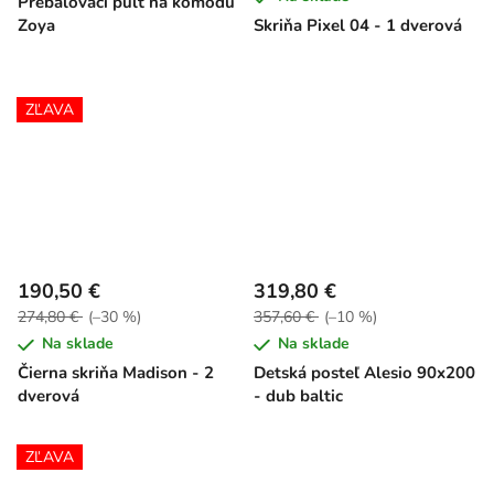
Prebaľovací pult na komodu
Zoya
Skriňa Pixel 04 - 1 dverová
ZĽAVA
190,50 €
319,80 €
274,80 €
(–30 %)
357,60 €
(–10 %)
Na sklade
Na sklade
Čierna skriňa Madison - 2
Detská posteľ Alesio 90x200
dverová
- dub baltic
ZĽAVA