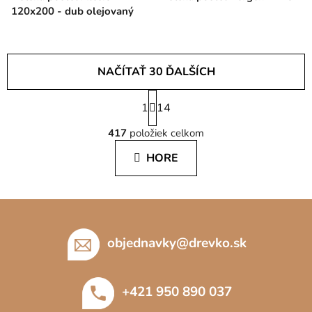
120x200 - dub olejovaný
NAČÍTAŤ 30 ĎALŠÍCH
S
1
t
14
O
r
417
položiek celkom
á
v
n
l
HORE
k
á
o
d
v
a
a
Z
c
n
á
i
i
p
e
objednavky
@
drevko.sk
e
p
ä
r
t
v
+421 950 890 037
i
k