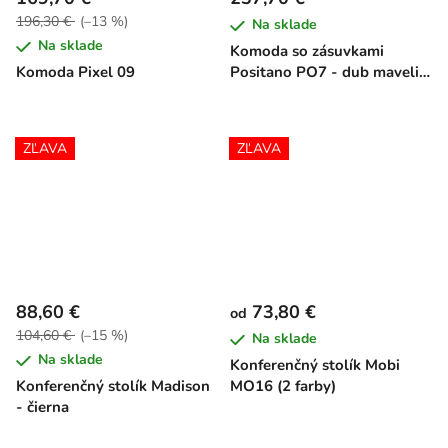
196,30 €
(–13 %)
Na sklade
Na sklade
Komoda so zásuvkami
Komoda Pixel 09
Positano PO7 - dub mavelie
/ macadamia
ZĽAVA
ZĽAVA
88,60 €
73,80 €
od
104,60 €
(–15 %)
Na sklade
Na sklade
Konferenčný stolík Mobi
Konferenčný stolík Madison
MO16 (2 farby)
- čierna