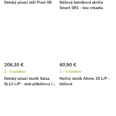
Detský písací stôl Pixel 08
Béžová šatníková skriňa
Smart SR1 - bez zrkadla
206,30 €
60,90 €
2 - 5 týždňov
2 - 5 týždňov
Detský písací stolík Salsa
Nočný stolík Allmo 20 L/P -
SL12 L/P - dub piškótový /
béžová
čierna