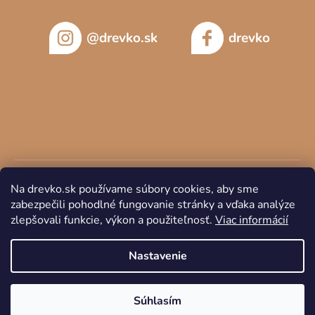
@drevko.sk
drevko
Na drevko.sk používame súbory cookies, aby sme
zabezpečili pohodlné fungovanie stránky a vďaka analýze
zlepšovali funkcie, výkon a použiteľnosť.
Viac informácií
Copyright 2026
DREVKO
. Všetky práva vyhradené.
Nastavenie
Súhlasím
Vytvoril Shoptet