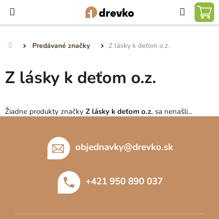
Prejsť
Hľadať
na
NÁ
obsah
KO
Predávané značky
Z lásky k deťom o.z.
Domov
Z lásky k deťom o.z.
Žiadne produkty značky
Z lásky k deťom o.z.
sa nenašli...
Z
á
p
objednavky
@
drevko.sk
ä
t
+421 950 890 037
i
e