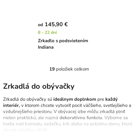
145,90 €
od
8 - 22 dní
Zrkadlo s podsvietením
Indiana
19
položiek celkom
O
v
l
Zrkadlá do obývačky
á
d
Zrkadlá do obývačky sú
ideálnym doplnkom
pre
každý
a
interiér,
v ktorom chcete vytvoriť pocit väčšieho, svetlejšieho a
c
vzdušnejšieho priestoru. V obývacej izbe môžu zrkadlá plniť
nielen praktickú, ale najmä
dekoratívnu funkciu
. Výborne sa
i
hodia nad komodu, sedačku, krb alebo na prázdnu stenu, ktorú
e
chcete vizuálne oživiť.
p