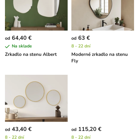
p
r
i
o
s
d
p
u
r
k
64,40 €
63 €
od
od
o
t
Na sklade
8 - 22 dní
d
o
Zrkadlo na stenu Albert
Moderné zrkadlo na stenu
u
v
Fly
k
t
o
v
43,40 €
115,20 €
od
od
8 - 22 dní
8 - 22 dní