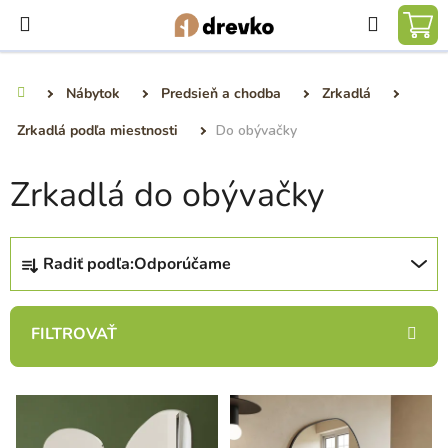
Prejsť
Hľadať
na
NÁ
obsah
KO
Nábytok
Predsieň a chodba
Zrkadlá
Domov
Zrkadlá podľa miestnosti
Do obývačky
Zrkadlá do obývačky
R
Radiť podľa:
Odporúčame
a
d
e
n
i
V
e
ý
p