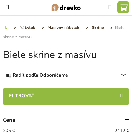
Prejsť
Hľadať
na
NÁ
obsah
KO
Nábytok
Masívny nábytok
Skrine
Biele
Domov
skrine z masívu
Biele skrine z masívu
R
Radiť podľa:
Odporúčame
a
d
e
n
i
e
Cena
p
r
205
€
2412
€