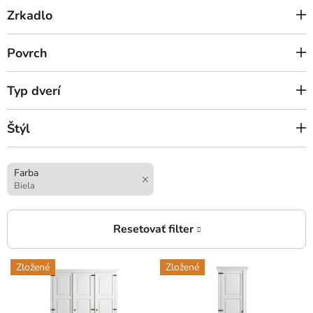
Zrkadlo
Povrch
Typ dverí
Štýl
Farba
Biela
V
Zložené
Zložené
ý
p