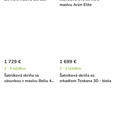
masívu Aron Elite
1 729 €
1 699 €
2 - 5 týždňov
2 - 5 týždňov
Šatníková skriňa so
Šatníková skriňa so
zásuvkou z masívu Bellu 4D
zrkadlom Toskana 3D - biela
- biela