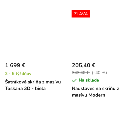
ZĽAVA
1 699 €
205,40 €
343,40 €
(–40 %)
2 - 5 týždňov
Na sklade
Šatníková skriňa z masívu
Toskana 3D - biela
Nadstavec na skriňu z
masívu Modern