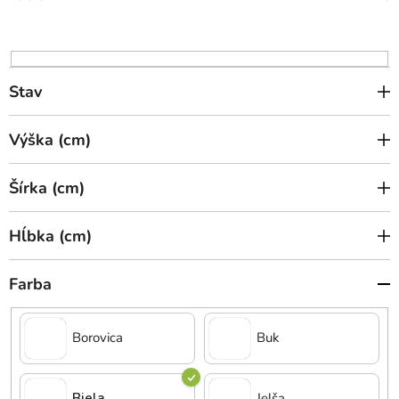
o
d
u
k
Stav
t
o
Výška (cm)
v
Šírka (cm)
Hĺbka (cm)
Farba
Borovica
Buk
Biela
Jelša