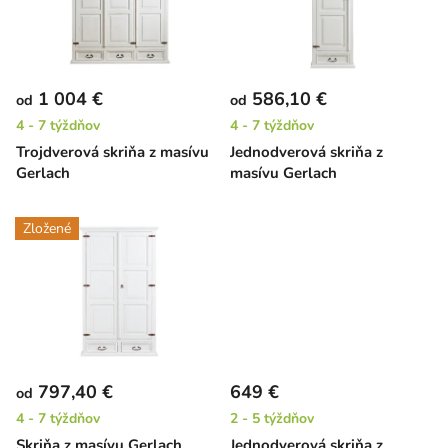
i
s
p
r
1 004 €
586,10 €
od
od
o
4 - 7 týždňov
4 - 7 týždňov
d
Trojdverová skriňa z masívu
Jednodverová skriňa z
u
Gerlach
masívu Gerlach
k
t
Zložené
o
v
797,40 €
649 €
od
4 - 7 týždňov
2 - 5 týždňov
Skriňa z masívu Gerlach
Jednodverová skriňa z