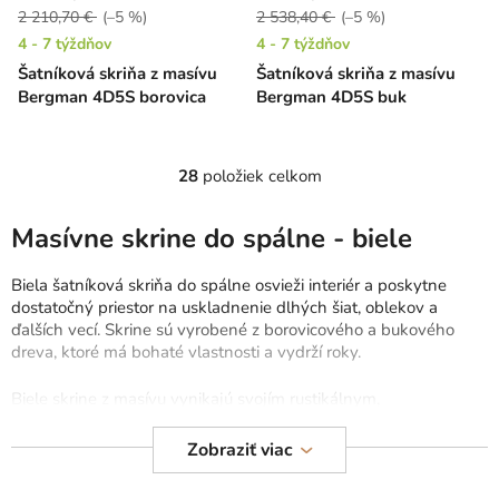
2 210,70 €
(–5 %)
2 538,40 €
(–5 %)
4 - 7 týždňov
4 - 7 týždňov
Šatníková skriňa z masívu
Šatníková skriňa z masívu
Bergman 4D5S borovica
Bergman 4D5S buk
28
položiek celkom
O
v
l
Masívne skrine do spálne - biele
á
d
Biela šatníková skriňa do spálne osvieži interiér a poskytne
a
dostatočný priestor na uskladnenie dlhých šiat, oblekov a
c
ďalších vecí. Skrine sú vyrobené z borovicového a bukového
dreva, ktoré má bohaté vlastnosti a vydrží roky.
i
e
Biele skrine z masívu vynikajú svojím rustikálnym,
p
škandinávskym a provensálskym dizajnom. Skrine disponujú
r
tyčami na zavesenie šatstva, policami ba dokonca veľkým
Zobraziť viac
v
zrkadlom. Vhodné sú do spálne, predsiene či šatníka. Biely
k
šatník je ľahko kombinovateľný s
komodami
a
kozmetickými