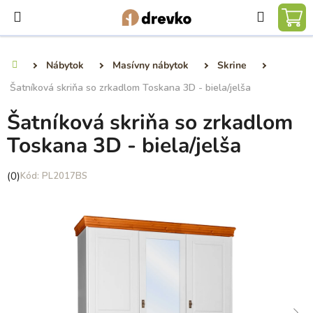
Prejsť
Hľadať
na
NÁ
obsah
KO
Nábytok
Masívny nábytok
Skrine
Domov
Šatníková skriňa so zrkadlom Toskana 3D - biela/jelša
Šatníková skriňa so zrkadlom
Toskana 3D - biela/jelša
Priemerné
(0)
PL2017BS
hodnotenie
produktu
je
0,0
z
5
hviezdičiek.