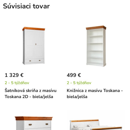
Súvisiaci tovar
1 329 €
499 €
2 - 5 týždňov
2 - 5 týždňov
Šatníková skriňa z masívu
Knižnica z masívu Toskana -
Toskana 2D - biela/jelša
biela/jelša