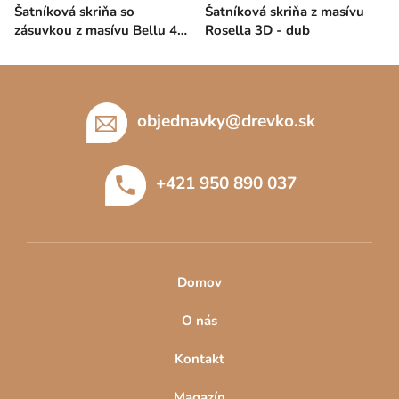
Šatníková skriňa so
Šatníková skriňa z masívu
zásuvkou z masívu Bellu 4D
Rosella 3D - dub
- biela
Z
á
p
objednavky
@
drevko.sk
ä
t
+421 950 890 037
i
e
Domov
O nás
Kontakt
Magazín