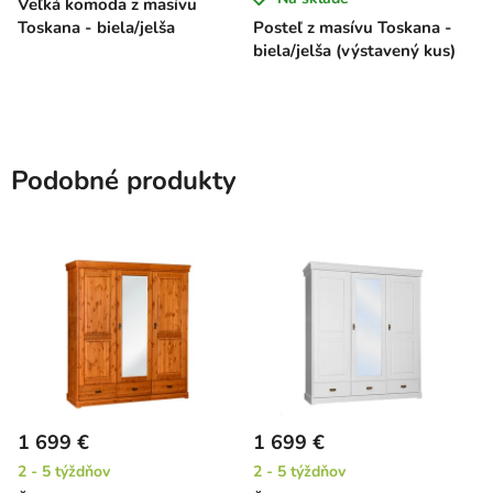
Veľká komoda z masívu
Toskana - biela/jelša
Posteľ z masívu Toskana -
biela/jelša (výstavený kus)
Podobné produkty
1 699 €
1 699 €
2 - 5 týždňov
2 - 5 týždňov