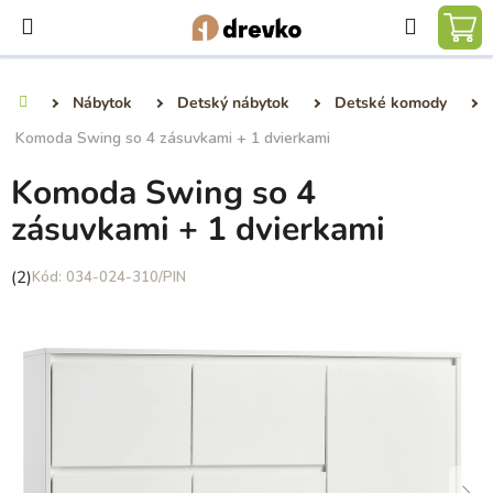
Prejsť
Hľadať
na
NÁ
obsah
KO
Nábytok
Detský nábytok
Detské komody
Domov
Komoda Swing so 4 zásuvkami + 1 dvierkami
Komoda Swing so 4
zásuvkami + 1 dvierkami
Priemerné
(2)
034-024-310/PIN
hodnotenie
produktu
je
5,0
z
5
hviezdičiek.