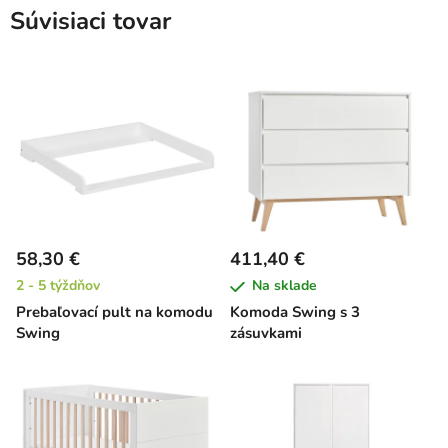
Súvisiaci tovar
58,30 €
411,40 €
2 - 5 týždňov
Na sklade
Prebaľovací pult na komodu
Komoda Swing s 3
Swing
zásuvkami