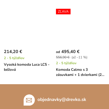
ZĽAVA
214,20 €
495,40 €
od
556,90 €
(až –11 %)
2 - 5 týždňov
2 - 5 týždňov
Vysoká komoda Luca LC5 -
béžová
Komoda Calmo s 3
zásuvkami + 1 dvierkami (2
farby)
Z
á
p
objednavky
@
drevko.sk
ä