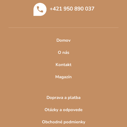
t
+421 950 890 037
i
e
Domov
O nás
Kontakt
Magazín
Doprava a platba
Otázky a odpovede
Obchodné podmienky