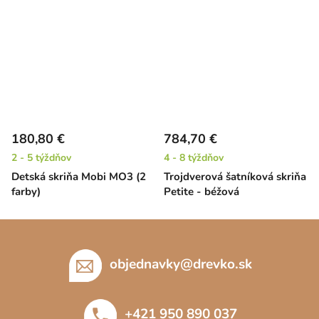
180,80 €
784,70 €
2 - 5 týždňov
4 - 8 týždňov
Detská skriňa Mobi MO3 (2
Trojdverová šatníková skriňa
farby)
Petite - béžová
Z
á
p
objednavky
@
drevko.sk
ä
t
+421 950 890 037