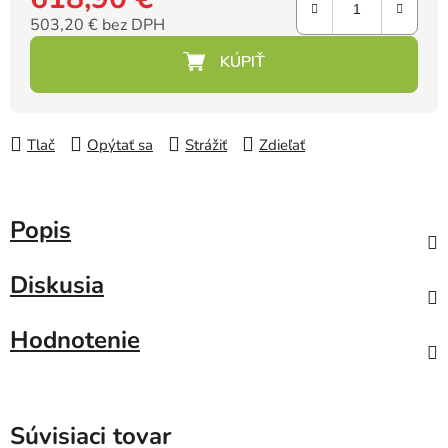
503,20 € bez DPH
Jednotková cena:
Tlač
Opýtať sa
Strážiť
Zdieľať
Popis
Diskusia
Hodnotenie
Súvisiaci tovar