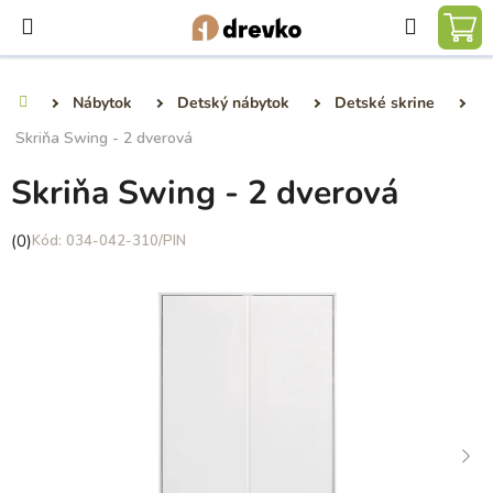
Prejsť
Hľadať
na
NÁ
obsah
KO
Nábytok
Detský nábytok
Detské skrine
Domov
Skriňa Swing - 2 dverová
Skriňa Swing - 2 dverová
Priemerné
(0)
034-042-310/PIN
hodnotenie
produktu
je
0,0
z
5
hviezdičiek.