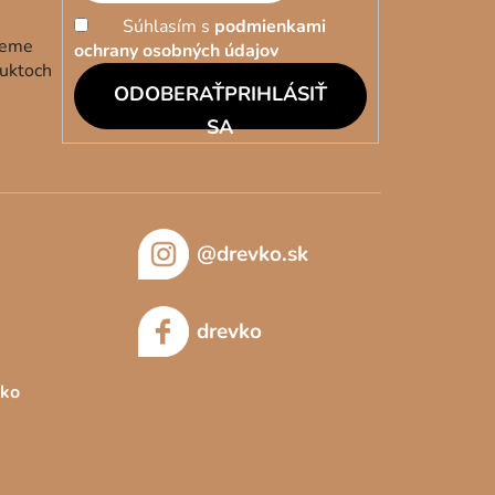
Súhlasím s
podmienkami
deme
ochrany osobných údajov
duktoch
PRIHLÁSIŤ
SA
@drevko.sk
drevko
sko