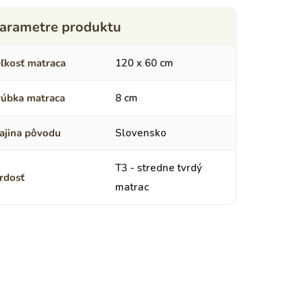
ľkosť matraca
120 x 60 cm
úbka matraca
8 cm
ajina pôvodu
Slovensko
T3 - stredne tvrdý
rdosť
matrac