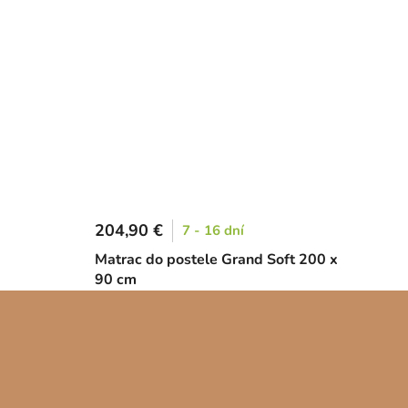
204,90 €
7 - 16 dní
Matrac do postele Grand Soft 200 x
90 cm
Z
á
p
ä