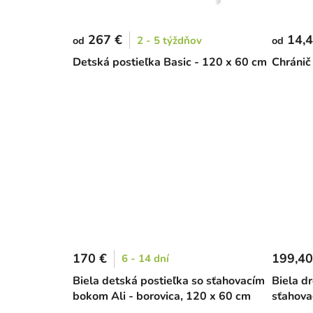
267 €
14,4
2 - 5 týždňov
od
od
Detská postieľka Basic - 120 x 60 cm
Chránič
170 €
199,40
6 - 14 dní
Biela detská postieľka so sťahovacím
Biela d
bokom Ali - borovica, 120 x 60 cm
sťahova
60 cm