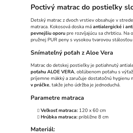
Poctivý matrac do postieľky sl
Detský matrac z dvoch vrstiev obsahuje v stred
matraca. Kokosová doska má
antialergické i ant
pevnejšiu oporu
pre rozvíjajúcu sa chrbticu. Na
pružnej PUR peny s vysokou tvarovou stálosťou 
Snímateľný poťah z Aloe Vera
Matrac do detskej postieľky je potiahnutý anti
poťahu ALOE VERA
, obľúbenom poťahu s výťažk
príjemne mäkký a zaručuje dostatočnú hygienu 
v práčke
, takže jeho údržba je jednoduchá.
Parametre matraca
Veľkosť matraca:
120 x 60 cm
Hrúbka matraca:
približne 8 cm
Materiál: