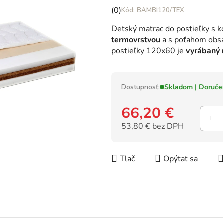
Priemerné
(0)
BAMBI120/TEX
hodnotenie
Detský matrac do postieľky s 
produktu
termovrstvou
a s poťahom obsah
je
postieľky 120x60 je
vyrábaný 
0,0
z
5
hviezdičiek.
Dostupnosť:
Skladom | Doruče
66,20 €
53,80 € bez DPH
Jednotková cena:
Tlač
Opýtať sa