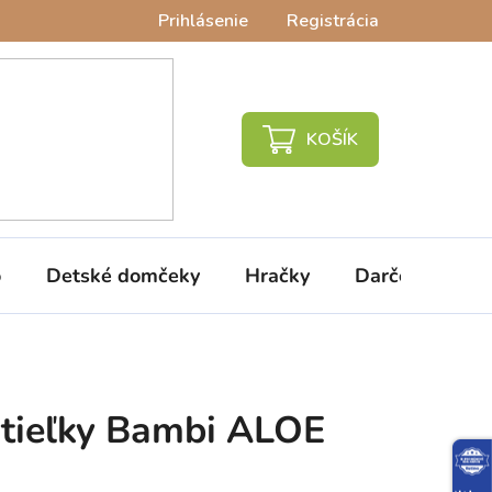
Prihlásenie
Registrácia
NÁKUPNÝ
KOŠÍK
o
Detské domčeky
Hračky
Darčeky
V
stieľky Bambi ALOE