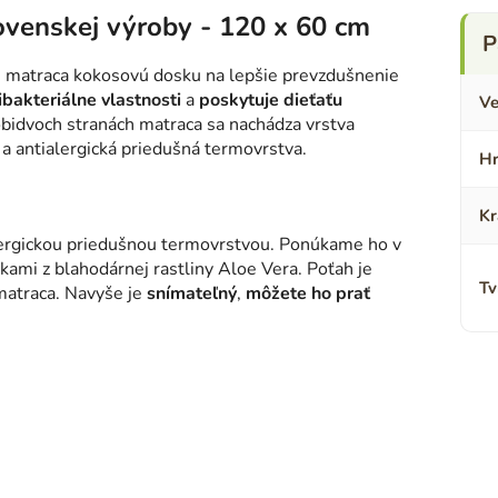
ovenskej výroby - 120 x 60 cm
e matraca kokosovú dosku na lepšie prevzdušnenie
ibakteriálne vlastnosti
a
poskytuje dieťaťu
Ve
 obidvoch stranách matraca sa nachádza vrstva
a antialergická priedušná termovrstva.
Hr
Kr
alergickou priedušnou termovrstvou. Ponúkame ho v
ami z blahodárnej rastliny Aloe Vera. Poťah je
Tv
matraca. Navyše je
snímateľný
,
môžete ho prať