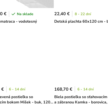
0 €
22,40 €
Na sklade
8 - 22 dní
 matraca - vodotesný
Detská plachta 60x120 cm - b
 €
168,70 €
6 - 14 dní
6 - 14 dní
revená postieľka so
Biela postieľka so sťahovací
cím bokom Mišek - buk, 120 x
a zábranou Kamka - borovica,
60 cm