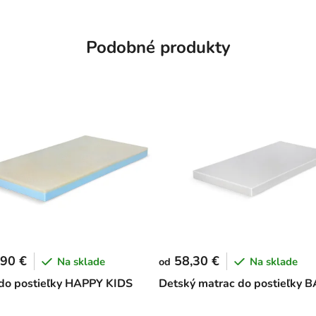
Podobné produkty
90 €
58,30 €
Na sklade
Na sklade
od
do postieľky HAPPY KIDS
Detský matrac do postieľky 