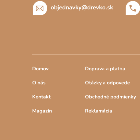
t
objednavky
@
drevko.sk
i
e
Domov
Doprava a platba
O nás
Otázky a odpovede
Kontakt
Obchodné podmienky
Magazín
Reklamácia