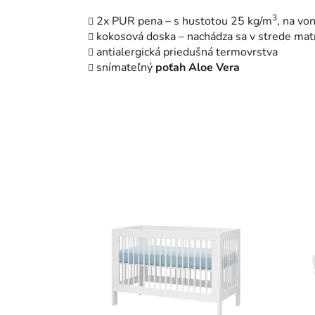
3
2x PUR pena – s hustotou 25 kg/m
, na vo
kokosová doska – nachádza sa v strede mat
antialergická priedušná termovrstva
snímateľný
poťah Aloe Vera