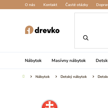
Prejsť
O nás
Kontakt
Časté otázky
Doprav
na
obsah
Nábytok
Masívny nábytok
Detsk
Nábytok
Detský nábytok
Detsk
Domov