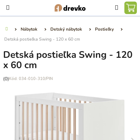
Prejsť
Hľadať
na
NÁ
obsah
KO
Nábytok
Detský nábytok
Postieľky
Domov
Detská postieľka Swing - 120 x 60 cm
Detská postieľka Swing - 120
x 60 cm
Priemerné
(0)
034-010-310/PIN
hodnotenie
produktu
je
0,0
z
5
hviezdičiek.