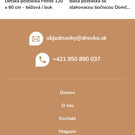
Detská postieľka Petite 120
Biela postieľka so
x 60 cm - béžová / buk
sťahovacou bočnicou Domčo
- borovica, 140 x 70 cm
Z
á
p
objednavky
@
drevko.sk
ä
t
+421 950 890 037
i
e
Domov
O nás
Kontakt
Magazín