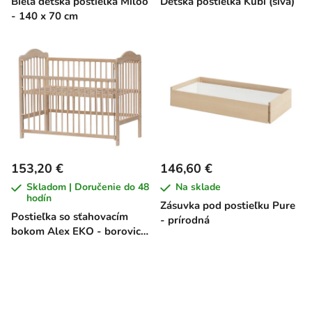
Biela detská postieľka Miloo
Detská postieľka Kubi (sivá)
- 140 x 70 cm
153,20 €
146,60 €
Skladom | Doručenie do 48
Na sklade
hodín
Zásuvka pod postieľku Pure
Postieľka so sťahovacím
- prírodná
bokom Alex EKO - borovica,
120 x 60 cm