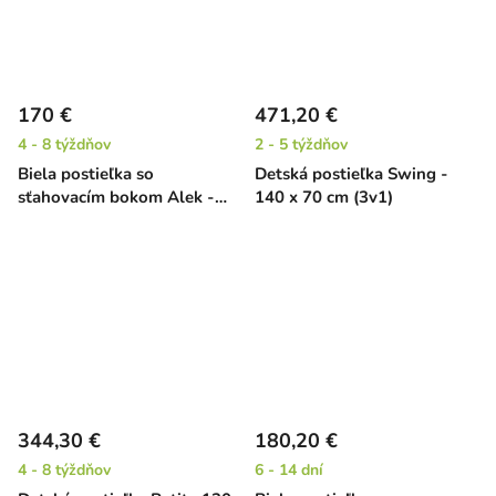
170 €
471,20 €
4 - 8 týždňov
2 - 5 týždňov
Biela postieľka so
Detská postieľka Swing -
sťahovacím bokom Alek -
140 x 70 cm (3v1)
borovica, 120 x 60 cm
344,30 €
180,20 €
4 - 8 týždňov
6 - 14 dní