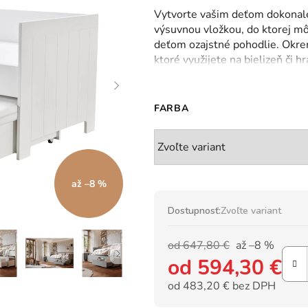
hodnotenie
Vytvorte vašim deťom dokonalé
produktu
výsuvnou vložkou, do ktorej mô
je
deťom ozajstné pohodlie. Okre
0,0
ktoré využijete na bielizeň či h
z
očakávania.
5
hviezdičiek.
FARBA
až –8 %
Dostupnosť:
Zvoľte variant
od 647,80 €
až –8 %
od
594,30 €
od
483,20 €
bez DPH
Jednotková cena: