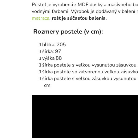
Posteľ je vyrobená z MDF dosky a masívneho bor
vodnými farbami. Výrobok je dodávaný v balení n
matraca
,
rošt je súčasťou balenia
.
Rozmery postele (v cm):
hĺbka: 205
šírka: 97
výška 88
šírka postele s veľkou vysunutou zásuvkou
šírka postele so zatvorenou veľkou zásuv
šírka postele s veľkou zásuvkou vysunutou
cm