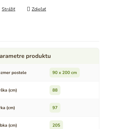
Strážiť
Zdieľať
zmer postele
90 x 200 cm
ška (cm)
88
rka (cm)
97
bka (cm)
205