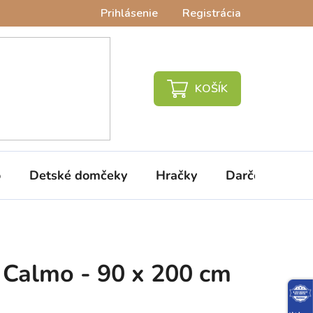
Prihlásenie
Registrácia
NÁKUPNÝ
KOŠÍK
o
Detské domčeky
Hračky
Darčeky
V
 Calmo - 90 x 200 cm