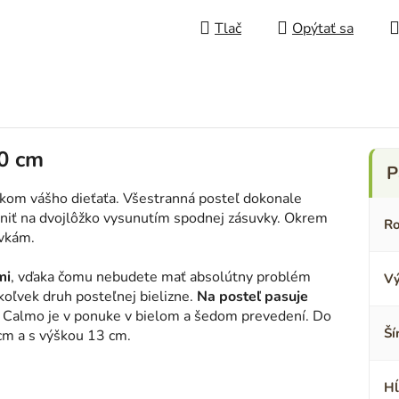
Tlač
Opýtať sa
90 cm
kom vášho dieťaťa. Všestranná posteľ dokonale
niť na dvojlôžko vysunutím spodnej zásuvky. Okrem
Ro
uvkám.
mi
, vďaka čomu nebudete mať absolútny problém
Vý
koľvek druh posteľnej bielizne.
Na posteľ pasuje
 Calmo je v ponuke v bielom a šedom prevedení. Do
Ší
cm a s výškou 13 cm.
Hĺ