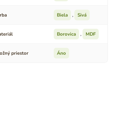
rba
Biela
,
Sivá
teriál
Borovica
,
MDF
ožný priestor
Áno