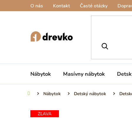
Prejsť
O nás
Kontakt
Časté otázky
Doprav
na
obsah
Nábytok
Masívny nábytok
Detsk
Nábytok
Detský nábytok
Detsk
Domov
ZĽAVA