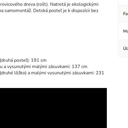
ovicového dreva (rošt). Natretá je ekologickými
a samomontáž. Detská posteľ je k dispozícii bez
Fa
Ma
Úl
 (druhá posteľ): 191 cm
kou a vysunutými malými zásuvkami: 137 cm
 (druhé lôžko) a malými vysunutými zásuvkami: 231