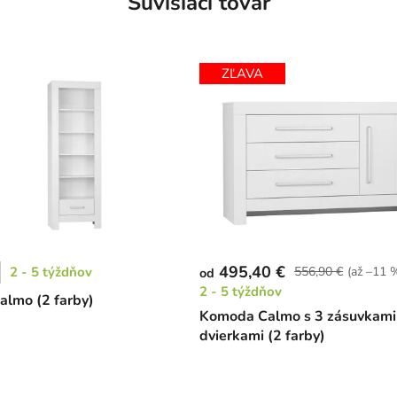
Súvisiaci tovar
ZĽAVA
495,40 €
2 - 5 týždňov
556,90 €
(až –11 
od
2 - 5 týždňov
almo (2 farby)
Komoda Calmo s 3 zásuvkami
dvierkami (2 farby)