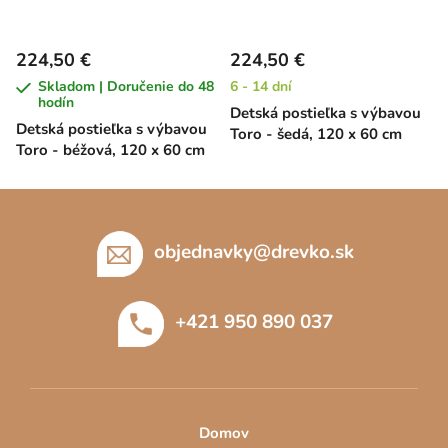
224,50 €
224,50 €
Skladom | Doručenie do 48
6 - 14 dní
hodín
Detská postieľka s výbavou
Detská postieľka s výbavou
Toro - šedá, 120 x 60 cm
Toro - béžová, 120 x 60 cm
Z
á
p
objednavky
@
drevko.sk
ä
t
+421 950 890 037
i
e
Domov