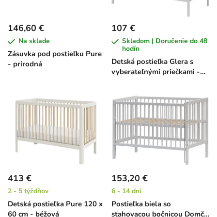
146,60 €
107 €
Na sklade
Skladom | Doručenie do 48
hodín
Zásuvka pod postieľku Pure
Detská postieľka Glera s
- prírodná
vyberateľnými priečkami -
buk, 120 x 60 cm
413 €
153,20 €
2 - 5 týždňov
6 - 14 dní
Detská postieľka Pure 120 x
Postieľka biela so
60 cm - béžová
sťahovacou bočnicou Domčo