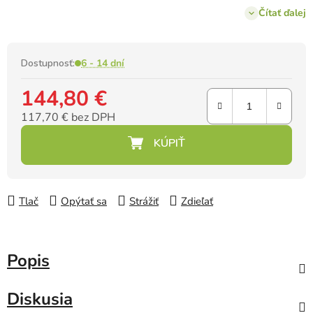
rokov.
Čítať ďalej
Dostupnosť:
6 - 14 dní
144,80 €
117,70 € bez DPH
Jednotková cena:
Tlač
Opýtať sa
Strážiť
Zdieľať
Popis
Diskusia