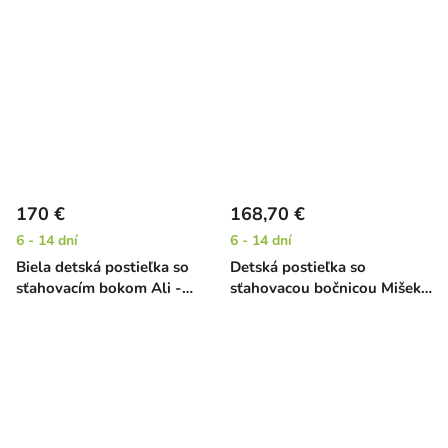
- borovica, 120 x 60 cm
170 €
168,70 €
6 - 14 dní
6 - 14 dní
Biela detská postieľka so
Detská postieľka so
sťahovacím bokom Ali -
sťahovacou bočnicou Mišek -
borovica, 120 x 60 cm
buk, 120 x 60 cm