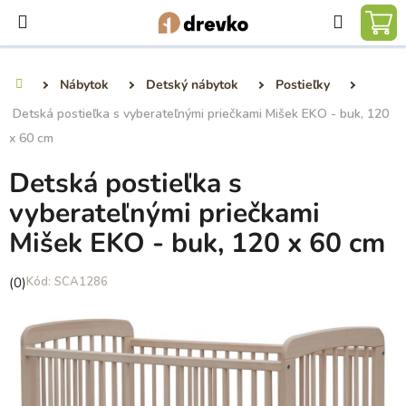
Prejsť
Hľadať
na
NÁ
obsah
KO
Nábytok
Detský nábytok
Postieľky
Domov
Detská postieľka s vyberateľnými priečkami Mišek EKO - buk, 120
x 60 cm
Detská postieľka s
vyberateľnými priečkami
Mišek EKO - buk, 120 x 60 cm
Priemerné
(0)
SCA1286
hodnotenie
produktu
je
0,0
z
5