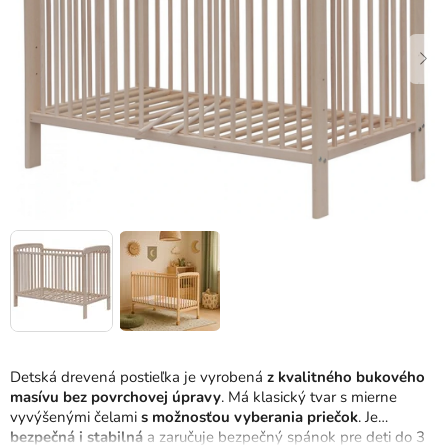
hviezdičiek.
Detská drevená postieľka je vyrobená
z kvalitného bukového
masívu bez povrchovej úpravy
. Má klasický tvar s mierne
vyvýšenými čelami
s možnosťou vyberania priečok
. Je
bezpečná i stabilná
a zaručuje bezpečný spánok pre deti do 3