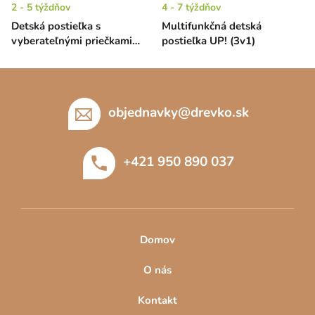
2 - 5 týždňov
4 - 7 týždňov
Detská postieľka s
Multifunkčná detská
vyberateľnými priečkami
postieľka UP! (3v1)
Alex EKO - borovica, 120 x
60 cm
Z
á
p
objednavky
@
drevko.sk
ä
t
+421 950 890 037
i
e
Domov
O nás
Kontakt