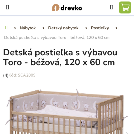
Prejsť
Hľadať
na
NÁ
obsah
KO
Nábytok
Detský nábytok
Postieľky
Domov
Detská postieľka s výbavou Toro - béžová, 120 x 60 cm
Detská postieľka s výbavou
Toro - béžová, 120 x 60 cm
Priemerné
(4)
SCA2009
hodnotenie
produktu
je
5,0
z
5
hviezdičiek.