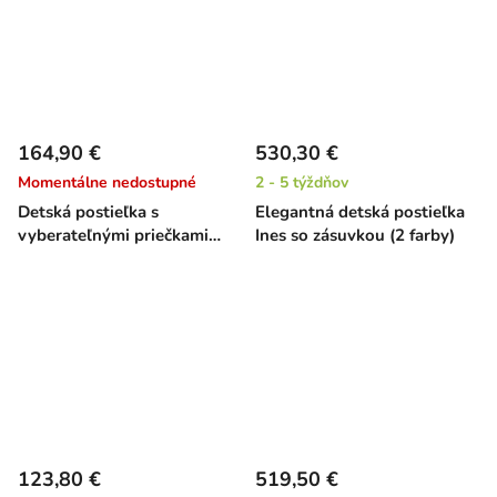
164,90 €
530,30 €
Momentálne nedostupné
2 - 5 týždňov
Detská postieľka s
Elegantná detská postieľka
vyberateľnými priečkami
Ines so zásuvkou (2 farby)
Kombi - buk, 140 x 70 cm
123,80 €
519,50 €