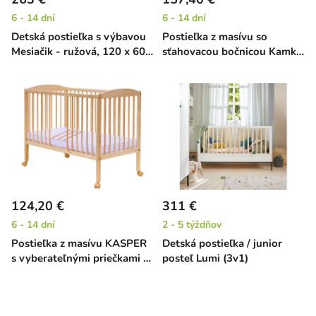
6 - 14 dní
6 - 14 dní
Detská postieľka s výbavou
Postieľka z masívu so
Mesiačik - ružová, 120 x 60
sťahovacou bočnicou Kamka
cm
EKO - borovica, 120 x 60 cm
124,20 €
311 €
6 - 14 dní
2 - 5 týždňov
Postieľka z masívu KASPER
Detská postieľka / junior
s vyberateľnými priečkami -
posteľ Lumi (3v1)
borovica, 120 x 60 cm