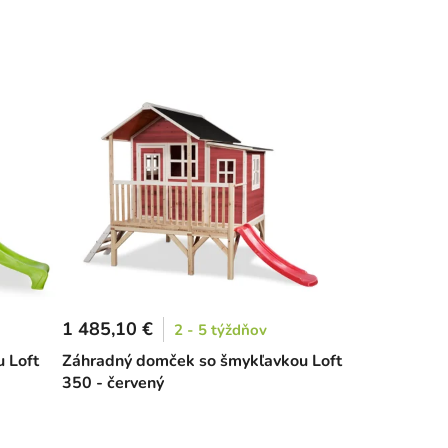
1 485,10 €
2 - 5 týždňov
 Loft
Záhradný domček so šmykľavkou Loft
350 - červený