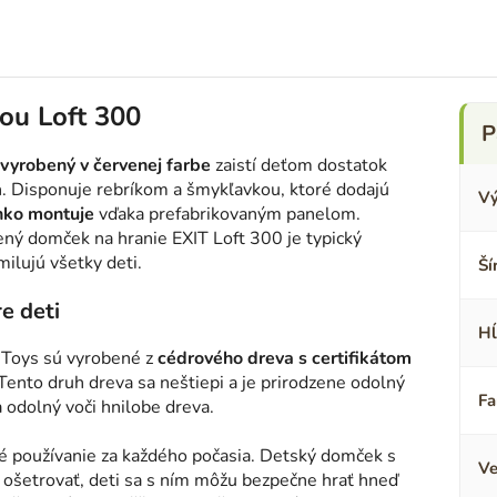
ou Loft 300
vyrobený v červenej farbe
zaistí deťom dostatok
h. Disponuje rebríkom a šmykľavkou, ktoré dodajú
Vý
hko montuje
vďaka prefabrikovaným panelom.
ný domček na hranie EXIT Loft 300 je typický
ilujú všetky deti.
Ší
e deti
Hĺ
Toys sú vyrobené z
cédrového dreva s certifikátom
o druh dreva sa neštiepi a je prirodzene odolný
Fa
 odolný voči hnilobe dreva.
é používanie za každého počasia. Detský domček s
V
ošetrovať, deti sa s ním môžu bezpečne hrať hneď