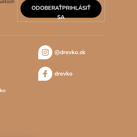
duktoch
PRIHLÁSIŤ
SA
@drevko.sk
drevko
sko