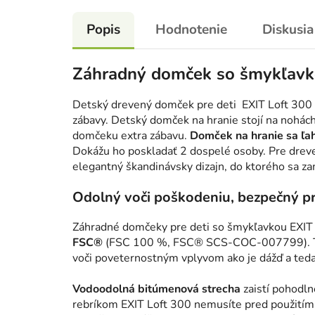
Popis
Hodnotenie
Diskusia
Záhradný domček so šmykľavk
Detský drevený domček pre deti EXIT Loft 300
zábavy. Detský domček na hranie stojí na nohác
domčeku extra zábavu.
Domček na hranie sa ľa
Dokážu ho poskladať 2 dospelé osoby. Pre dreve
elegantný škandinávsky dizajn, do ktorého sa zam
Odolný voči poškodeniu, bezpečný pr
Záhradné domčeky pre deti so šmykľavkou EXIT 
FSC®
(FSC 100 %, FSC® SCS-COC-007799). Tent
voči poveternostným vplyvom ako je dážď a teda
Vodoodolná bitúmenová strecha
zaistí pohodln
rebríkom EXIT Loft 300 nemusíte pred použitím 