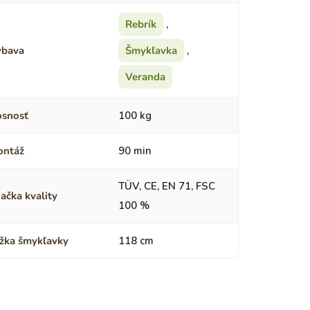
Rebrík
,
ýbava
Šmykľavka
,
Veranda
snosť
100 kg
ontáž
90 min
TÜV, CE, EN 71, FSC
ačka kvality
100 %
žka šmykľavky
118 cm