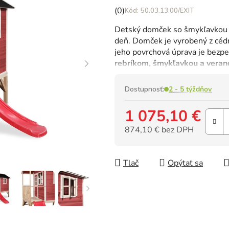
Priemerné
(0)
50.03.13.00/EXIT
hodnotenie
Detský domček so šmykľavkou 
produktu
deň. Domček je vyrobený z cédr
je
jeho povrchová úprava je bezp
0,0
rebríkom, šmykľavkou a veran
z
5
hviezdičiek.
Dostupnosť:
2 - 5 týždňov
1 075,10 €
874,10 € bez DPH
Jednotková cena:
Tlač
Opýtať sa