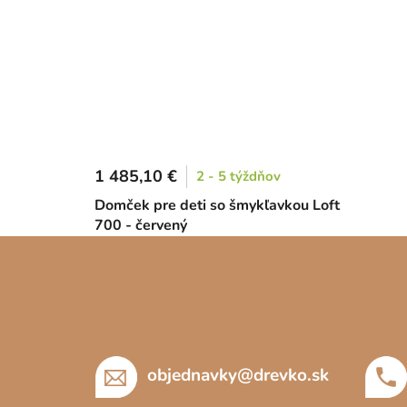
1 485,10 €
2 - 5 týždňov
Domček pre deti so šmykľavkou Loft
700 - červený
Z
á
p
ä
t
objednavky
@
drevko.sk
i