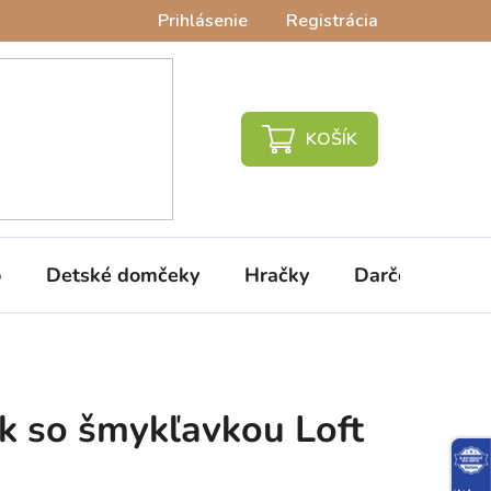
Prihlásenie
Registrácia
NÁKUPNÝ
KOŠÍK
o
Detské domčeky
Hračky
Darčeky
V
k so šmykľavkou Loft