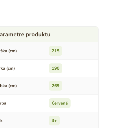
ška (cm)
215
rka (cm)
190
bka (cm)
269
rba
Červená
ek
3+