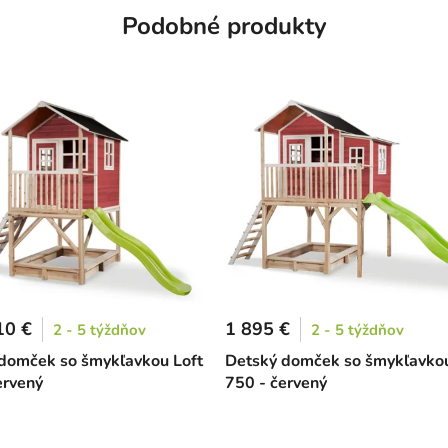
Podobné produkty
10 €
1 895 €
2 - 5 týždňov
2 - 5 týždňov
domček so šmykľavkou Loft
Detský domček so šmykľavkou
ervený
750 - červený