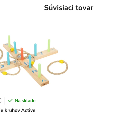
Súvisiaci tovar
€
Na sklade
e kruhov Active