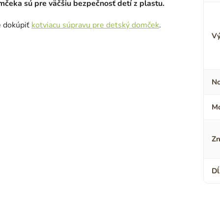
čeka sú pre väčšiu bezpečnosť detí z plastu.
e dokúpiť
kotviacu súpravu pre detský domček
.
V
No
M
Zn
Dĺ