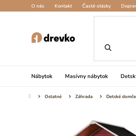
Prejsť
O nás
Kontakt
Časté otázky
Doprav
na
obsah
Nábytok
Masívny nábytok
Detsk
Ostatné
Záhrada
Detské domče
Domov