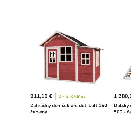
911,10 €
1 280,
2 - 5 týždňov
Záhradný domček pre deti Loft 150 -
Detský 
červený
500 - č