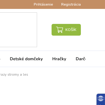
Prihlásenie
Registrácia
NÁKUPNÝ
KOŠÍK
o
Detské domčeky
Hračky
Darčeky
V
azy stromy a les