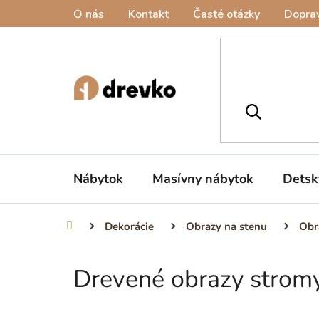
Prejsť
O nás
Kontakt
Časté otázky
Doprav
na
obsah
Nábytok
Masívny nábytok
Detsk
Dekorácie
Obrazy na stenu
Obra
Domov
Drevené obrazy stromy
B