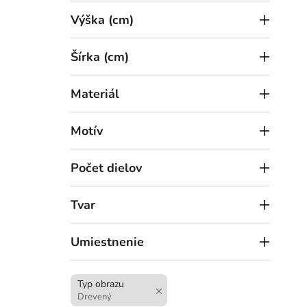
Výška (cm)
Šírka (cm)
Materiál
2
od
Motív
Drev
Počet dielov
Tvar
Umiestnenie
Typ obrazu
Drevený