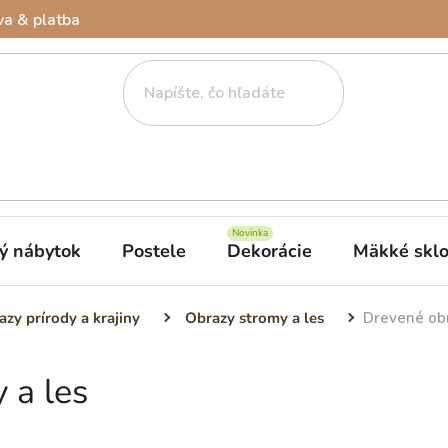
a & platba
ý nábytok
Postele
Dekorácie
Mäkké skl
zy prírody a krajiny
Obrazy stromy a les
Drevené obr
 a les