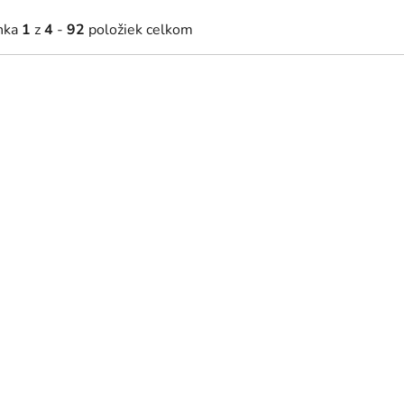
nka
1
z
4
-
92
položiek celkom
0,50 €
18,80 €
Na sklade
Na sklade
od
rácia na stenu Vietor v
Vyrezávaný obraz Hory a le
nách