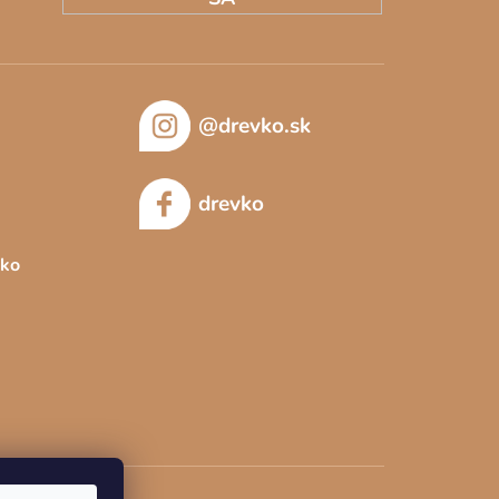
@drevko.sk
drevko
sko