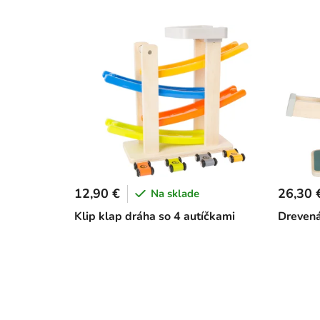
12,90 €
26,30 
Na sklade
Klip klap dráha so 4 autíčkami
Drevená