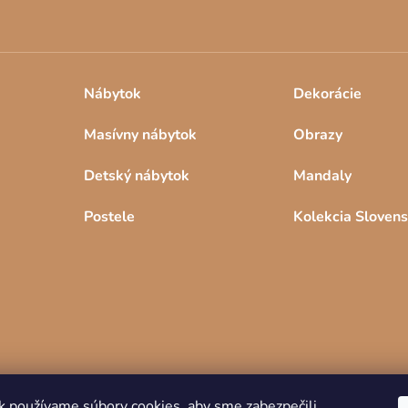
Nábytok
Dekorácie
Masívny nábytok
Obrazy
Detský nábytok
Mandaly
Postele
Kolekcia Sloven
k používame súbory cookies, aby sme zabezpečili