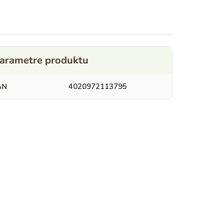
AN
4020972113795