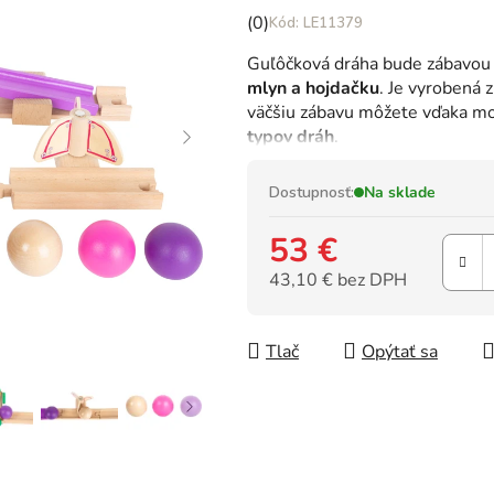
Priemerné
(0)
LE11379
hodnotenie
Guľôčková dráha bude zábavou 
produktu
mlyn a hojdačku
. Je vyrobená 
je
väčšiu zábavu môžete vďaka m
0,0
typov dráh
.
z
5
hviezdičiek.
Dostupnosť:
Na sklade
53 €
43,10 € bez DPH
Jednotková cena:
Tlač
Opýtať sa