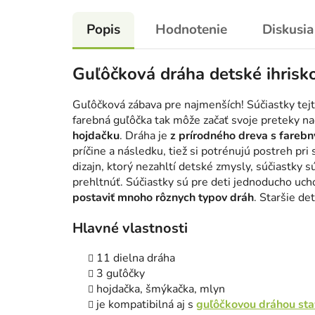
Popis
Hodnotenie
Diskusia
Guľôčková dráha detské ihrisk
Guľôčková zábava pre najmenších! Súčiastky tej
farebná guľôčka tak môže začať svoje preteky na
hojdačku
. Dráha je
z prírodného dreva s fareb
príčine a následku, tiež si potrénujú postreh p
dizajn, ktorý nezahltí detské zmysly, súčiastky 
prehltnúť. Súčiastky sú pre deti jednoducho uch
postaviť mnoho rôznych typov dráh
. Staršie de
Hlavné vlastnosti
11 dielna dráha
3 guľôčky
hojdačka, šmýkačka, mlyn
je kompatibilná aj s
guľôčkovou dráhou sta