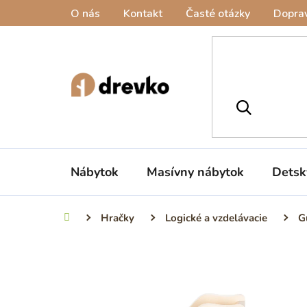
Prejsť
O nás
Kontakt
Časté otázky
Doprav
na
obsah
Nábytok
Masívny nábytok
Detsk
Hračky
Logické a vzdelávacie
G
Domov