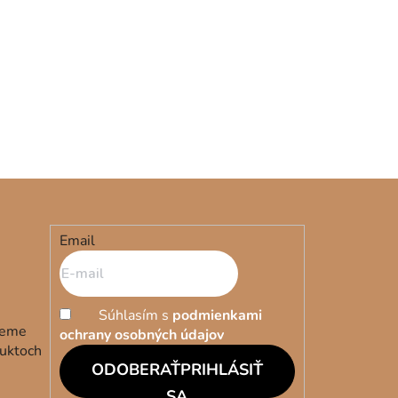
Email
Súhlasím s
podmienkami
deme
ochrany osobných údajov
duktoch
PRIHLÁSIŤ
SA