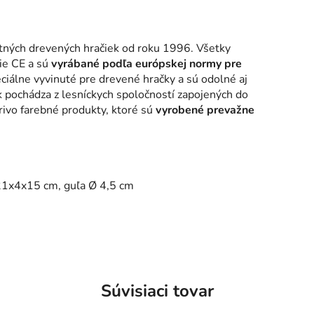
tných drevených hračiek od roku 1996. Všetky
ie CE a sú
vyrábané podľa európskej normy pre
eciálne vyvinuté pre drevené hračky a sú odolné aj
ek pochádza z lesníckych spoločností zapojených do
rivo farebné produkty, ktoré sú
vyrobené prevažne
21x4x15 cm, guľa Ø 4,5 cm
Súvisiaci tovar