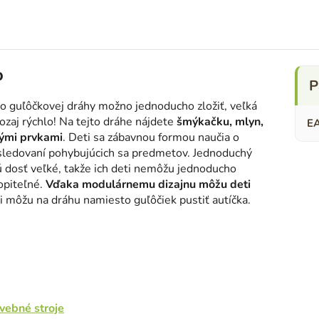
o
to guľôčkovej dráhy možno jednoducho zložiť, veľká
ozaj rýchlo! Na tejto dráhe nájdete
šmýkačku, mlyn,
E
nými prvkami
. Deti sa zábavnou formou naučia o
ri sledovaní pohybujúcich sa predmetov. Jednoduchý
sú dosť veľké, takže ich deti nemôžu jednoducho
opiteľné.
Vďaka modulárnemu dizajnu môžu deti
ti môžu na dráhu namiesto guľôčiek pustiť autíčka.
vebné stroje