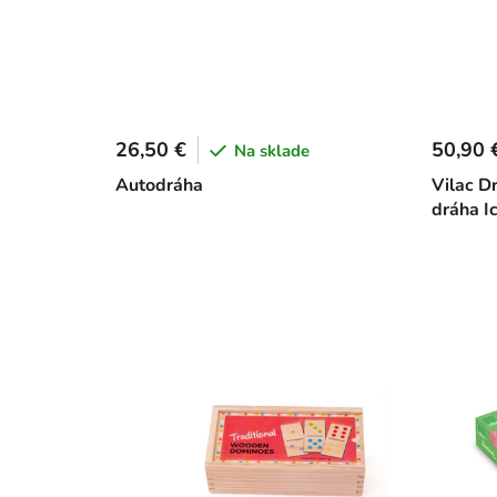
26,50 €
50,90 
Na sklade
Autodráha
Vilac D
dráha I