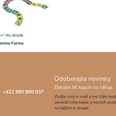
Na sklade
omino Farma
+421 950 890 037
Vložte svoj e-mail a my Vám bu
zasielať informácie o nových pro
na našom e-shope.