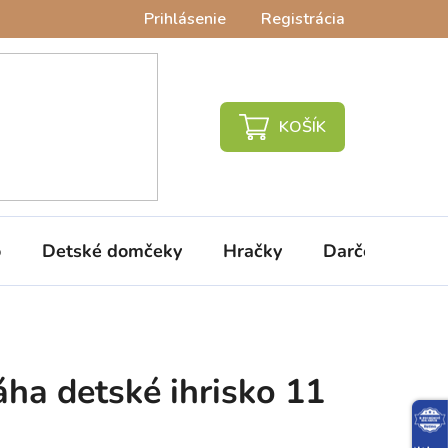
Prihlásenie
Registrácia
NÁKUPNÝ
KOŠÍK
o
Detské domčeky
Hračky
Darčeky
V
áha detské ihrisko 11