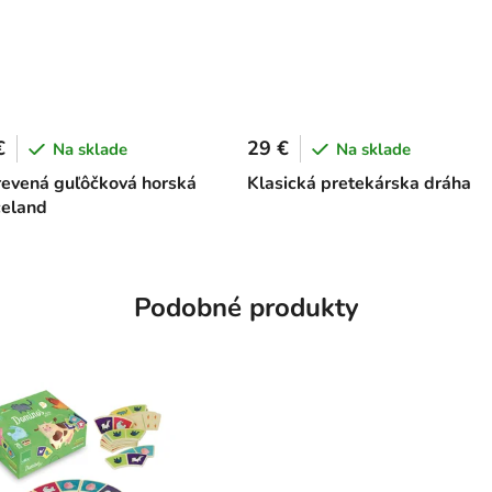
€
29 €
Na sklade
Na sklade
revená guľôčková horská
Klasická pretekárska dráha
celand
Podobné produkty