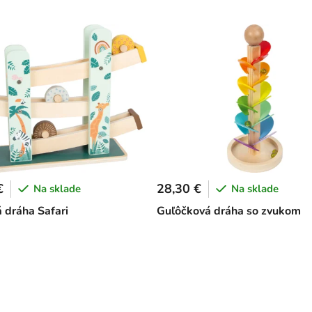
€
28,30 €
Na sklade
Na sklade
 dráha Safari
Guľôčková dráha so zvukom