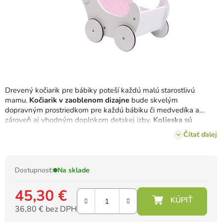
Drevený kočiarik pre bábiky poteší každú malú starostlivú
mamu.
Kočiarik v zaoblenom dizajne
bude skvelým
dopravným prostriedkom pre každú bábiku či medvedíka a
zároveň aj vhodným doplnkom detskej izby.
Kolieska sú
pogumované
, takže ani na tvrdých podlahách nenarobí veľa
Čítať ďalej
hluku.
Dostupnosť:
Na sklade
45,30 €
36,80 € bez DPH
Jednotková cena: