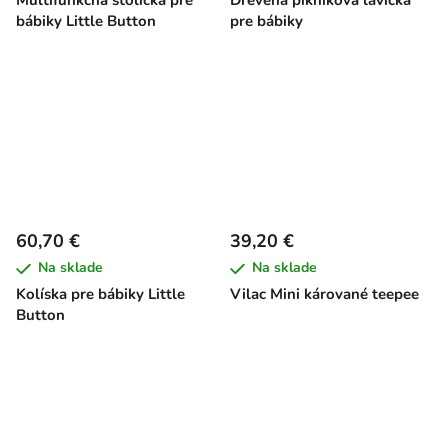
Multifunkčná stolička pre
Drevená pikniková lavička
bábiky Little Button
pre bábiky
60,70 €
39,20 €
Na sklade
Na sklade
Kolíska pre bábiky Little
Vilac Mini kárované teepee
Button