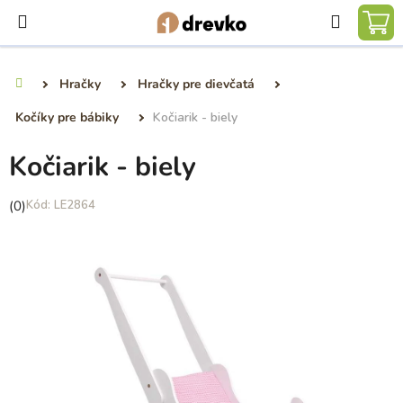
Prejsť
Hľadať
na
NÁ
obsah
KO
Hračky
Hračky pre dievčatá
Domov
Kočíky pre bábiky
Kočiarik - biely
Kočiarik - biely
Priemerné
(0)
LE2864
hodnotenie
produktu
je
0,0
z
5
hviezdičiek.