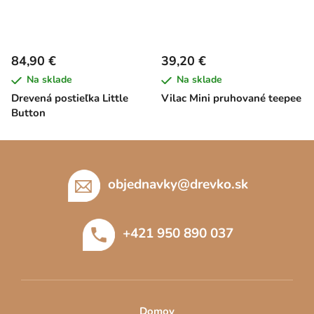
84,90 €
39,20 €
Na sklade
Na sklade
Drevená postieľka Little
Vilac Mini pruhované teepee
Button
Z
á
p
objednavky
@
drevko.sk
ä
t
+421 950 890 037
i
e
Domov