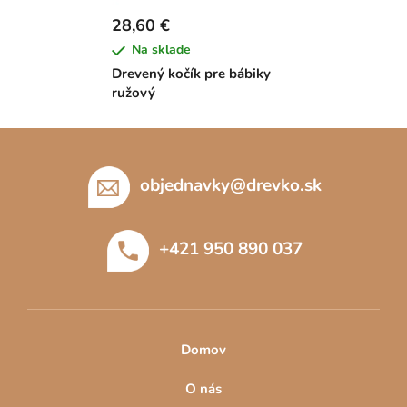
28,60 €
Na sklade
Drevený kočík pre bábiky
ružový
Z
á
p
objednavky
@
drevko.sk
ä
t
+421 950 890 037
i
e
Domov
O nás