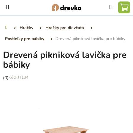
Prejsť
Hľadať
na
NÁ
obsah
KO
Hračky
Hračky pre dievčatá
Domov
Postieľky pre bábiky
Drevená pikniková lavička pre bábiky
Drevená pikniková lavička pre
bábiky
Priemerné
(0)
JT134
hodnotenie
produktu
je
0,0
z
5
hviezdičiek.