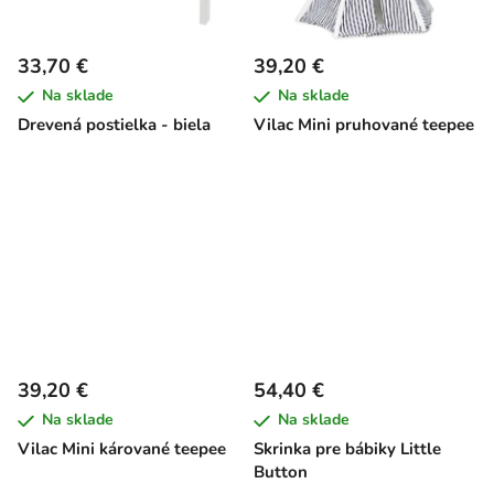
33,70 €
39,20 €
Na sklade
Na sklade
Drevená postielka - biela
Vilac Mini pruhované teepee
39,20 €
54,40 €
Na sklade
Na sklade
Vilac Mini kárované teepee
Skrinka pre bábiky Little
Button