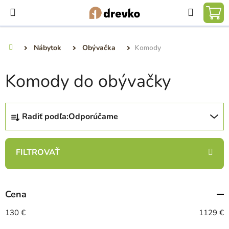
Prejsť
Hľadať
na
NÁ
obsah
KO
Nábytok
Obývačka
Komody
Domov
Komody do obývačky
R
Radiť podľa:
Odporúčame
a
d
e
n
i
e
Cena
p
r
130
€
1129
€
o