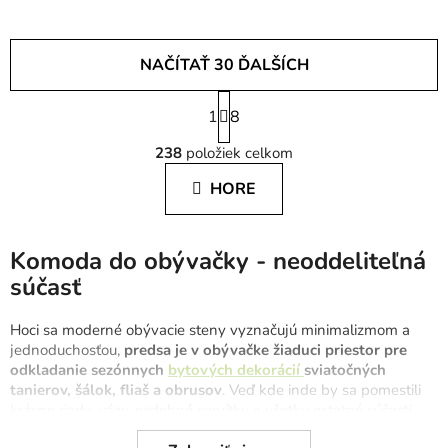
NAČÍTAŤ 30 ĎALŠÍCH
S
1
t
8
O
r
238
položiek celkom
á
v
n
l
HORE
k
á
o
d
v
a
a
Komoda do obývačky - neoddeliteľná
c
n
súčasť
i
i
e
e
Hoci sa moderné obývacie steny vyznačujú minimalizmom a
p
jednoduchosťou,
predsa je v obývačke žiaduci priestor pre
r
odkladanie sezónnych
bytových dekorácií
sviatočných
v
tanierov, šálok, fliaš a obrusov
. Veď kde inde by sa pomestili
k
krásne riady, vázy, ozdobné servítky a všetky ostatné súčasti
y
slávnostnej tabule? Účel, aký by mali napĺňať skrinky a komody
v