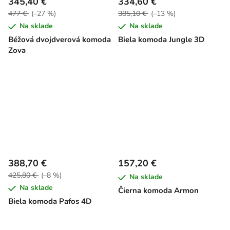
345,40 €
334,60 €
477 €
(–27 %)
385,10 €
(–13 %)
Na sklade
Na sklade
Béžová dvojdverová komoda
Biela komoda Jungle 3D
Zova
388,70 €
157,20 €
425,80 €
(–8 %)
Na sklade
Na sklade
Čierna komoda Armon
Biela komoda Pafos 4D