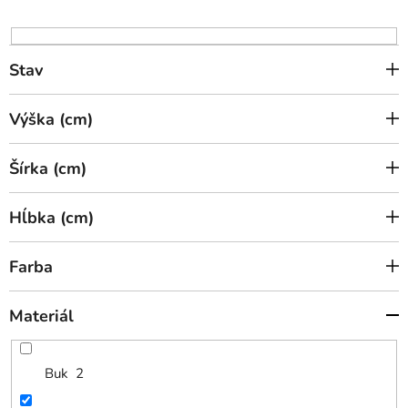
d
u
k
Stav
t
o
Výška (cm)
v
Šírka (cm)
Hĺbka (cm)
Farba
Materiál
Buk
2