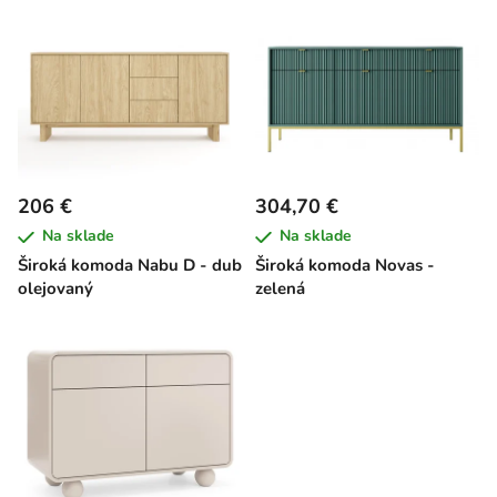
V
ý
p
i
s
p
r
206 €
304,70 €
o
Na sklade
Na sklade
d
Široká komoda Nabu D - dub
Široká komoda Novas -
u
olejovaný
zelená
k
t
o
v