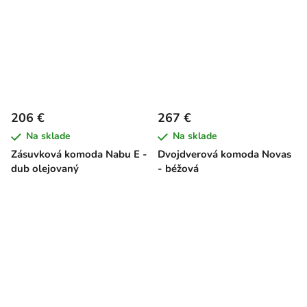
206 €
267 €
Na sklade
Na sklade
Zásuvková komoda Nabu E -
Dvojdverová komoda Novas
dub olejovaný
- béžová