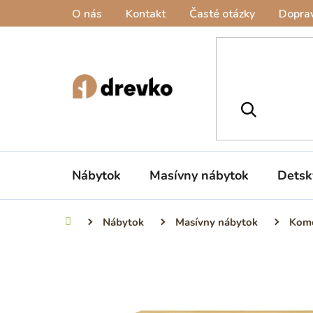
Prejsť
O nás
Kontakt
Časté otázky
Doprav
na
obsah
Nábytok
Masívny nábytok
Detsk
Nábytok
Masívny nábytok
Kom
Domov