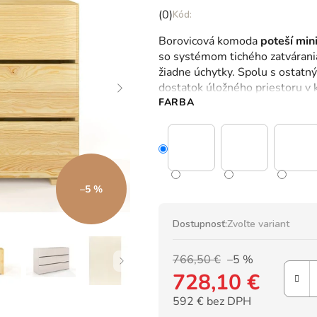
Priemerné
(0)
hodnotenie
Borovicová komoda
poteší min
produktu
so systémom tichého zatvárani
je
žiadne úchytky. Spolu s ostat
0,0
dostatok úložného priestoru v k
z
FARBA
5
hviezdičiek.
–5 %
Dostupnosť:
Zvoľte variant
766,50 €
–5 %
728,10 €
592 € bez DPH