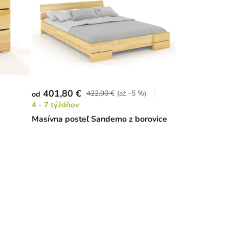
401,80 €
422,90 €
(až –5 %)
od
4 - 7 týždňov
Masívna posteľ Sandemo z borovice