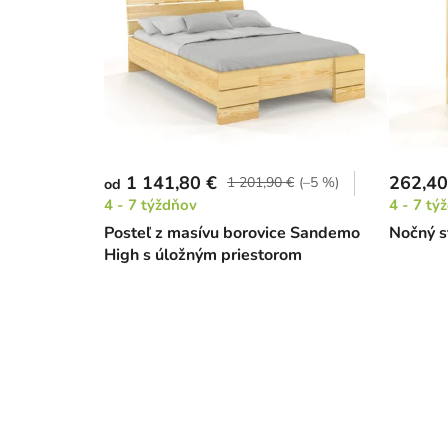
1 141,80 €
262,40
1 201,90 €
(–5 %)
od
4 - 7 týždňov
4 - 7 tý
Posteľ z masívu borovice Sandemo
Nočný s
High s úložným priestorom