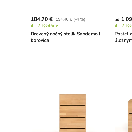
184,70 €
1 09
194,40 €
(–4 %)
od
4 - 7 týždňov
4 - 7 tý
Drevený nočný stolík Sandemo I
Posteľ 
borovica
úložným