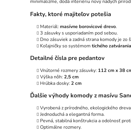
minimalizme, dodá interiériu nový nádych prírod
Fakty, ktoré majiteľov potešia
Materiál:
masívne borovicové drevo
.
3 zásuvky s usporiadaním pod sebou.
Dno zásuviek a zadná strana komody je zo 
Koľajničky so systémom
tichého zatvárani
Detailné čísla pre pedantov
Vnútorné rozmery zásuvky:
112 cm x 38 c
Výška nôh:
2,5 cm
Hrúbka dosky:
2 cm
Ďalšie výhody komody z masívu Sa
Vyrobená z prírodného, ekologického dreva
Jednoduchá a elegantná forma.
Pevná, stabilná konštrukcia a odolnosť prot
Optimálne rozmery.