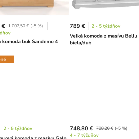
 €
789 €
1 002,50 €
(–5 %)
2 - 5 týždňov
ždňov
Veľká komoda z masívu Bellu 
á komoda buk Sandemo 4
biela/dub
ené
748,80 €
2 - 5 týždňov
788,20 €
(–5 %)
4 - 7 týždňov
erová komoda z masívu Galo