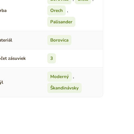
rba
Orech
,
Palisander
teriál
Borovica
čet zásuviek
3
Moderný
,
ýl
Škandinávsky