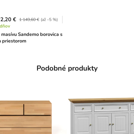
2,20 €
1 149,60 €
(až –5 %)
ždňov
z masívu Sandemo borovica s
 priestorom
Podobné produkty