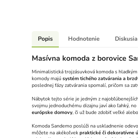
Popis
Hodnotenie
Diskusia
Masívna komoda z borovice S
Minimalistická trojzásuvková komoda s hladkým
komody majú
systém tichého zatvárania a brzd
poslednej fázy zatvárania spomalí, pričom sa zat
Nábytok tejto série je jedným z najobľúbenejšíc
svojmu jednoduchému dizajnu javí ako ľahký, no
európske domovy
, či už bude zdobiť veľké aleb
Komoda Sandemo poslúži na uskladnenie odevov, 
môžete na akékoľvek
praktické či dekoratívne 