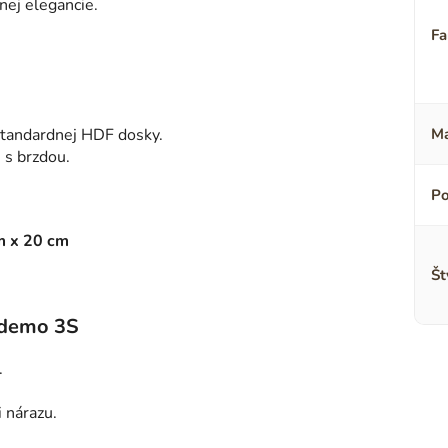
nej elegancie.
Fa
štandardnej HDF dosky.
Ma
a
s brzdou.
Po
m x 20 cm
Št
ndemo 3S
.
i nárazu.