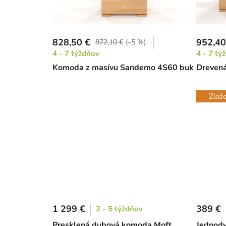
828,50 €
952,40
872,10 €
(–5 %)
4 - 7 týždňov
4 - 7 tý
Komoda z masívu Sandemo 4S60 buk
Dreven
Zlož
1 299 €
389 €
2 - 5 týždňov
Presklená dubová komoda Moft
Jednodv