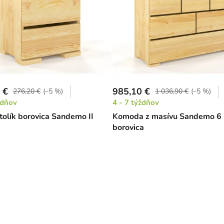
 €
985,10 €
276,20 €
(–5 %)
1 036,90 €
(–5 %)
ždňov
4 - 7 týždňov
tolík borovica Sandemo II
Komoda z masívu Sandemo 6
borovica