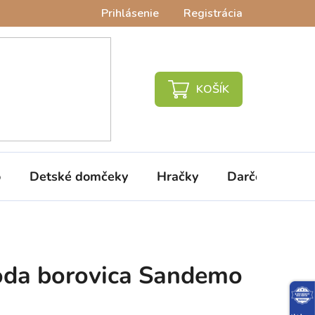
Prihlásenie
Registrácia
NÁKUPNÝ
KOŠÍK
o
Detské domčeky
Hračky
Darčeky
V
da borovica Sandemo