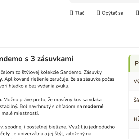
Jednotková cena:
Tlač
Opýtať sa
andemo s 3 zásuvkami
 čelom zo štýlovej kolekcie Sandemo. Zásuvky
y
. Aplikované riešenie zaručuje, že sa zásuvka počas
Vý
vorí hladko a bez vydania zvuku.
h. Možno práve preto, že masívny kus sa vďaka
Ší
 stabilný. Bol navrhnutý s ohľadom na
moderné
o malé miestnosti.
Hĺ
spodnej i posteľnej bielizne. Využiť ju jednoducho
účely
. Je univerzálna a jej štýl, založený na