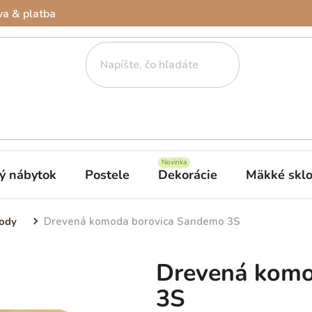
a & platba
ý nábytok
Postele
Dekorácie
Mäkké skl
ody
Drevená komoda borovica Sandemo 3S
Drevená komo
3S