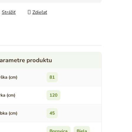
Strážiť
Zdieľať
ška (cm)
81
rka (cm)
120
bka (cm)
45
Borovica
,
Biela
,