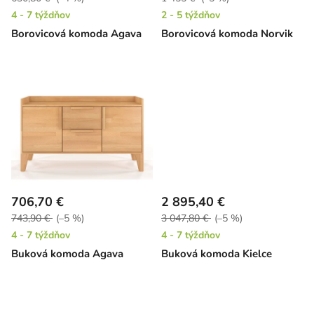
d
4 - 7 týždňov
2 - 5 týždňov
u
Borovicová komoda Agava
Borovicová komoda Norvik
k
t
o
v
706,70 €
2 895,40 €
743,90 €
(–5 %)
3 047,80 €
(–5 %)
4 - 7 týždňov
4 - 7 týždňov
Buková komoda Agava
Buková komoda Kielce