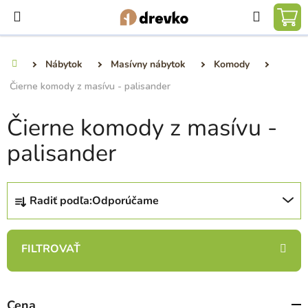
Prejsť
Hľadať
na
NÁ
obsah
KO
Nábytok
Masívny nábytok
Komody
Domov
Čierne komody z masívu - palisander
Čierne komody z masívu -
palisander
R
Radiť podľa:
Odporúčame
a
d
e
n
i
e
Cena