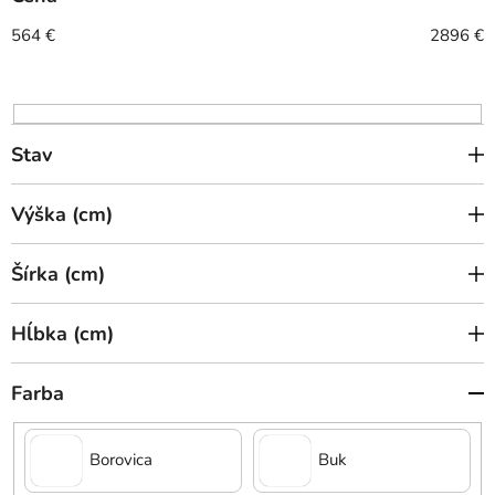
p
r
564
€
2896
€
o
d
u
k
Stav
t
o
Výška (cm)
v
Šírka (cm)
Hĺbka (cm)
Farba
Borovica
Buk