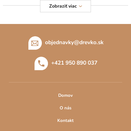
v
Zobraziť viac
ý
p
i
Z
s
á
u
p
objednavky
@
drevko.sk
ä
t
+421 950 890 037
i
e
Domov
O nás
Kontakt