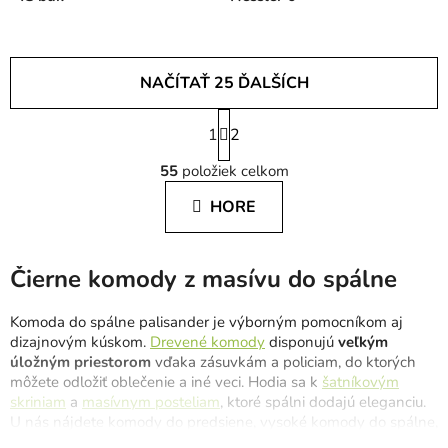
NAČÍTAŤ 25 ĎALŠÍCH
S
1
t
2
O
r
55
položiek celkom
á
v
n
l
HORE
k
á
o
d
v
a
a
Čierne komody z masívu do spálne
c
n
i
i
Komoda do spálne palisander je výborným pomocníkom aj
e
e
dizajnovým kúskom.
Drevené komody
disponujú
veľkým
p
úložným priestorom
vďaka zásuvkám a policiam, do ktorých
r
môžete odložiť oblečenie a iné veci. Hodia sa k
šatníkovým
v
skriniam
a
masívnym posteliam
, ktoré spálni dodajú eleganciu.
k
U nás nájdete komody do predsiene, vysoké komody do spálne,
y
biele komody do obývačky
, vintage komody a iné.