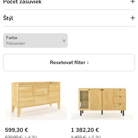
Počet zásuviek
Štýl
Farba
Palisander
V
ý
p
i
s
p
r
599,30 €
1 382,20 €
o
630,80 €
(–4 %)
1 455 €
(–5 %)