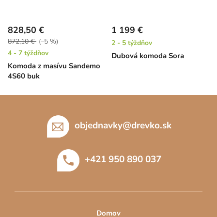
828,50 €
1 199 €
872,10 €
(–5 %)
2 - 5 týždňov
4 - 7 týždňov
Dubová komoda Sora
Komoda z masívu Sandemo
4S60 buk
Z
á
p
objednavky
@
drevko.sk
ä
t
+421 950 890 037
i
e
Domov