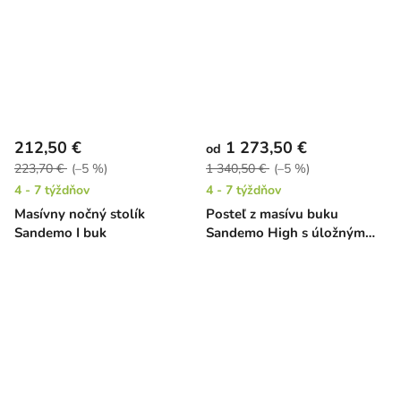
212,50 €
1 273,50 €
od
223,70 €
(–5 %)
1 340,50 €
(–5 %)
4 - 7 týždňov
4 - 7 týždňov
Masívny nočný stolík
Posteľ z masívu buku
Sandemo I buk
Sandemo High s úložným
priestorom