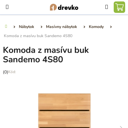
Prejsť
Hľadať
na
NÁ
obsah
KO
Nábytok
Masívny nábytok
Komody
Domov
Komoda z masívu buk Sandemo 4S80
Komoda z masívu buk
Sandemo 4S80
Priemerné
(0)
hodnotenie
produktu
je
0,0
z
5
hviezdičiek.