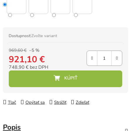
Dostupnosť:
Zvoľte variant
969,60 €
–5 %
921,10 €
748,90 € bez DPH
Jednotková cena:
Tlač
Opýtať sa
Strážiť
Zdieľať
Popis