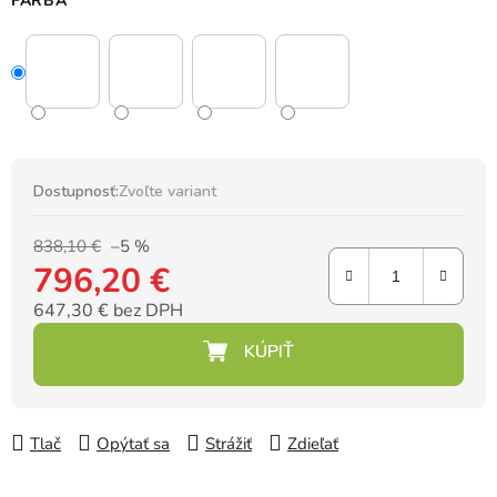
FARBA
Dostupnosť:
Zvoľte variant
838,10 €
–5 %
796,20 €
647,30 € bez DPH
Jednotková cena:
Tlač
Opýtať sa
Strážiť
Zdieľať