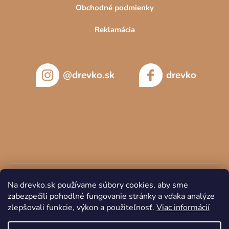
Obchodné podmienky
Reklamácia
@drevko.sk
drevko
Na drevko.sk používame súbory cookies, aby sme
zabezpečili pohodlné fungovanie stránky a vďaka analýze
zlepšovali funkcie, výkon a použiteľnosť.
Viac informácií
Copyright 2026
DREVKO
. Všetky práva vyhradené.