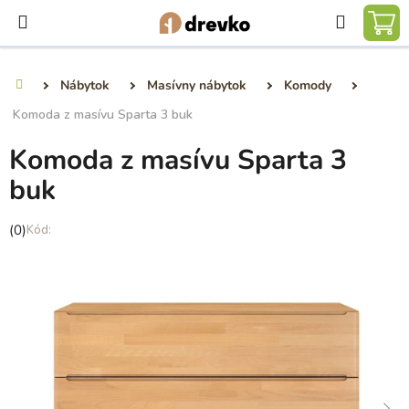
Prejsť
Hľadať
na
NÁ
obsah
KO
Nábytok
Masívny nábytok
Komody
Domov
Komoda z masívu Sparta 3 buk
Komoda z masívu Sparta 3
buk
Priemerné
(0)
hodnotenie
produktu
je
0,0
z
5
hviezdičiek.