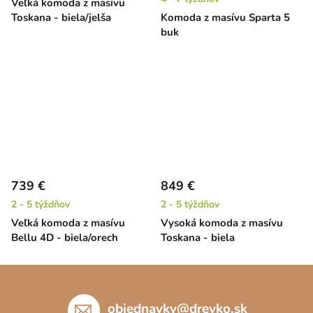
Veľká komoda z masívu
Toskana - biela/jelša
Komoda z masívu Sparta 5
buk
739 €
849 €
2 - 5 týždňov
2 - 5 týždňov
Veľká komoda z masívu
Vysoká komoda z masívu
Bellu 4D - biela/orech
Toskana - biela
Z
á
p
objednavky
@
drevko.sk