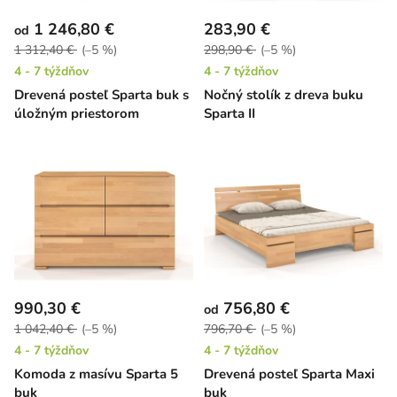
1 246,80 €
283,90 €
od
1 312,40 €
(–5 %)
298,90 €
(–5 %)
4 - 7 týždňov
4 - 7 týždňov
Drevená posteľ Sparta buk s
Nočný stolík z dreva buku
úložným priestorom
Sparta II
990,30 €
756,80 €
od
1 042,40 €
(–5 %)
796,70 €
(–5 %)
4 - 7 týždňov
4 - 7 týždňov
Komoda z masívu Sparta 5
Drevená posteľ Sparta Maxi
buk
buk