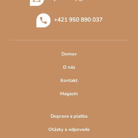
ä
t
+421 950 890 037
i
e
Domov
O nás
Kontakt
Magazín
Doprava a platba
Otázky a odpovede