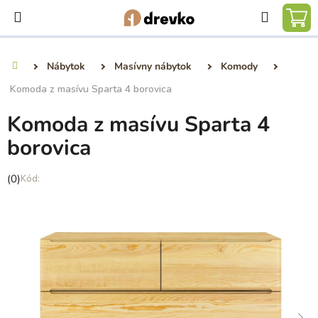
Prejsť
Hľadať
na
NÁ
obsah
KO
Nábytok
Masívny nábytok
Komody
Domov
Komoda z masívu Sparta 4 borovica
Komoda z masívu Sparta 4
borovica
Priemerné
(0)
hodnotenie
produktu
je
0,0
z
5
hviezdičiek.