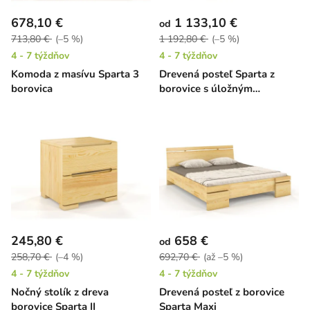
678,10 €
1 133,10 €
od
713,80 €
(–5 %)
1 192,80 €
(–5 %)
4 - 7 týždňov
4 - 7 týždňov
Komoda z masívu Sparta 3
Drevená posteľ Sparta z
borovica
borovice s úložným
priestorom
245,80 €
658 €
od
258,70 €
(–4 %)
692,70 €
(až –5 %)
4 - 7 týždňov
4 - 7 týždňov
Nočný stolík z dreva
Drevená posteľ z borovice
borovice Sparta II
Sparta Maxi