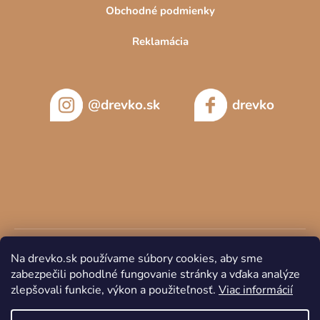
Obchodné podmienky
Reklamácia
@drevko.sk
drevko
Na drevko.sk používame súbory cookies, aby sme
zabezpečili pohodlné fungovanie stránky a vďaka analýze
zlepšovali funkcie, výkon a použiteľnosť.
Viac informácií
Copyright 2026
DREVKO
. Všetky práva vyhradené.