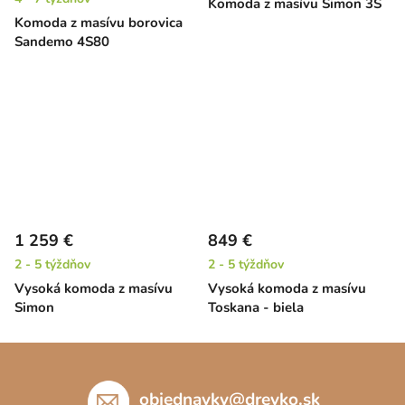
Komoda z masívu Simon 3S
Komoda z masívu borovica
Sandemo 4S80
1 259 €
849 €
2 - 5 týždňov
2 - 5 týždňov
Vysoká komoda z masívu
Vysoká komoda z masívu
Simon
Toskana - biela
Z
á
p
objednavky
@
drevko.sk