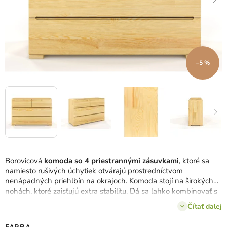
–5 %
Borovicová
komoda so 4 priestrannými zásuvkami
, ktoré sa
namiesto rušivých úchytiek otvárajú prostredníctvom
nenápadných priehlbín na okrajoch. Komoda stojí na širokých
nohách, ktoré zaisťujú extra stabilitu. Dá sa ľahko kombinovať s
ostatným nábytkom kolekcie Sparta.
Čítať ďalej