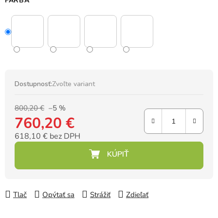
FARBA
Dostupnosť:
Zvoľte variant
800,20 €
–5 %
760,20 €
618,10 € bez DPH
Jednotková cena:
Tlač
Opýtať sa
Strážiť
Zdieľať