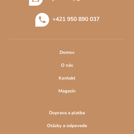
ä
t
+421 950 890 037
i
e
Domov
O nás
Kontakt
Magazín
Doprava a platba
Otázky a odpovede