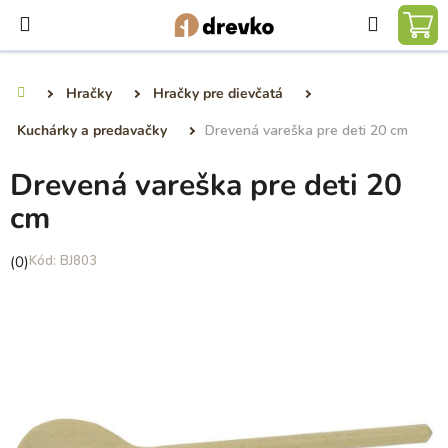
Prejsť
Hľadať
na
NÁ
obsah
KO
Hračky
Hračky pre dievčatá
Domov
Kuchárky a predavačky
Drevená vareška pre deti 20 cm
Drevená vareška pre deti 20
cm
Priemerné
(0)
BJ803
hodnotenie
produktu
je
0,0
z
5
hviezdičiek.