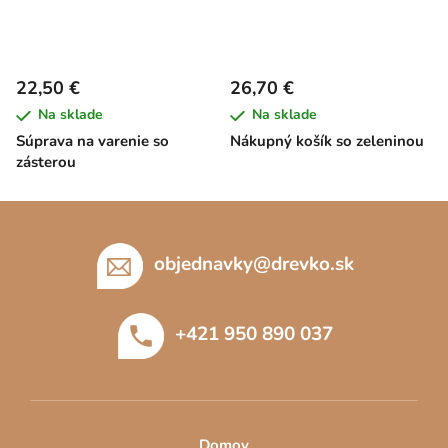
22,50 €
26,70 €
Na sklade
Na sklade
Súprava na varenie so
Nákupný košík so zeleninou
zásterou
Z
á
p
objednavky
@
drevko.sk
ä
t
+421 950 890 037
i
e
Domov