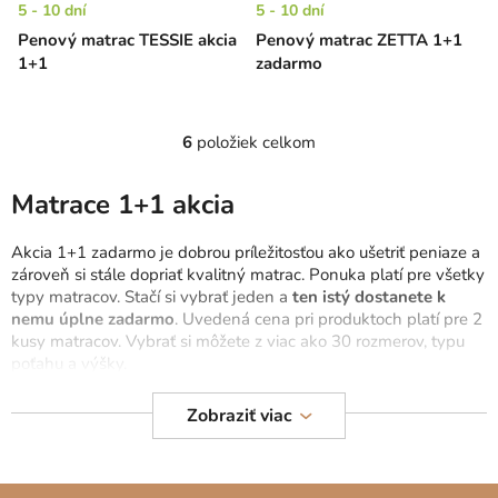
5 - 10 dní
5 - 10 dní
Penový matrac TESSIE akcia
Penový matrac ZETTA 1+1
1+1
zadarmo
6
položiek celkom
O
v
l
Matrace 1+1 akcia
á
d
Akcia 1+1 zadarmo je dobrou príležitosťou ako ušetriť peniaze a
a
zároveň si stále dopriať kvalitný matrac. Ponuka platí pre všetky
c
typy matracov. Stačí si vybrať jeden a
ten istý dostanete k
nemu úplne zadarmo
. Uvedená cena pri produktoch platí pre 2
i
kusy matracov. Vybrať si môžete z viac ako 30 rozmerov, typu
e
poťahu a výšky.
p
r
V ponuke sú
penové matrace
,
latexové matrace
na manželské
Zobraziť viac
v
postele, pružinové matrace 90x200, aj
zdravotné matrace
pre
k
zákazníkov s bolesťami chrbta a kĺbov. Matrace sú vyrobené tak,
y
aby vyhovovali mužom aj ženám
. To znamená, že pri výbere
Z
v