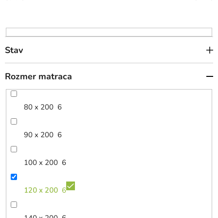
o
d
u
k
Stav
t
o
Rozmer matraca
v
80 x 200
6
90 x 200
6
100 x 200
6
120 x 200
6