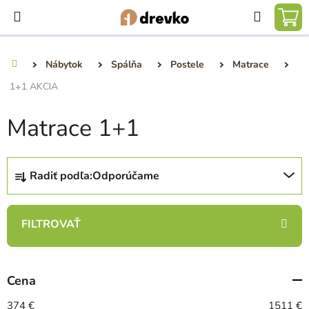
Prejsť
Hľadať
na
NÁ
obsah
KO
Nábytok
Spálňa
Postele
Matrace
Domov
1+1 AKCIA
Matrace 1+1
R
Radiť podľa:
Odporúčame
a
d
e
n
i
e
Cena
p
r
374
€
1511
€