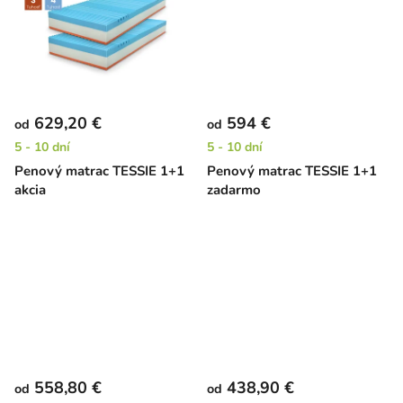
v
629,20 €
594 €
od
od
5 - 10 dní
5 - 10 dní
Penový matrac TESSIE 1+1
Penový matrac TESSIE 1+1
akcia
zadarmo
558,80 €
438,90 €
od
od