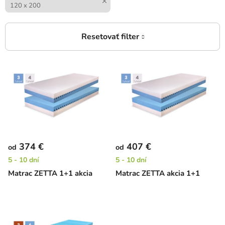
120 x 200
V
ý
p
i
s
p
r
374 €
407 €
od
od
o
5 - 10 dní
5 - 10 dní
d
Matrac ZETTA 1+1 akcia
Matrac ZETTA akcia 1+1
u
k
t
o