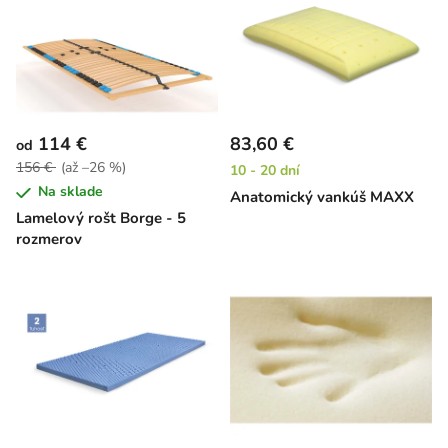
114 €
83,60 €
od
156 €
(až –26 %)
10 - 20 dní
Na sklade
Anatomický vankúš MAXX
Lamelový rošt Borge - 5
rozmerov