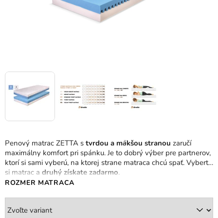
Penový matrac ZETTA s
tvrdou a m
ä
kšou stranou
zaručí
maximálny komfort pri spánku. Je to dobrý výber pre partnerov,
ktorí si sami vyberú, na ktorej strane matraca chcú spať. Vyberte
si matrac a
druhý získate zadarmo
.
ROZMER MATRACA