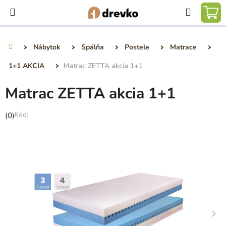
Prejsť
Hľadať
na
NÁ
obsah
KO
Nábytok
Spálňa
Postele
Matrace
Domov
1+1 AKCIA
Matrac ZETTA akcia 1+1
Matrac ZETTA akcia 1+1
Priemerné
(0)
hodnotenie
produktu
je
0,0
z
5
hviezdičiek.