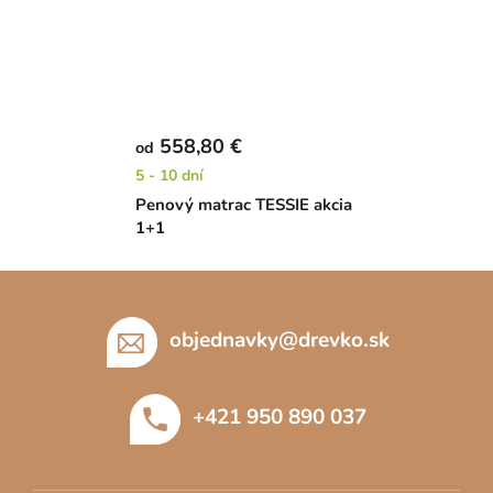
558,80 €
od
5 - 10 dní
Penový matrac TESSIE akcia
1+1
Z
á
p
objednavky
@
drevko.sk
ä
t
+421 950 890 037
i
e