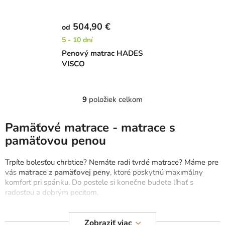
504,90 €
od
5 - 10 dní
Penový matrac HADES
VISCO
9
položiek celkom
O
v
l
Pamäťové matrace - matrace s
á
pamäťovou penou
d
a
Trpíte bolesťou chrbtice? Nemáte radi tvrdé matrace? Máme pre
c
vás
matrace z pamäťovej peny
, ktoré poskytnú maximálny
i
komfort pri spánku. Do postele si konečne budete líhať s
e
radosťou a dobrým pocitom.
p
r
Pamäťové matrace optimalizujú svoju tvrdosť a tým sa
Zobraziť viac
perfektne prispôsobujú ľudskému telu
. Sú ideálne pre všetky