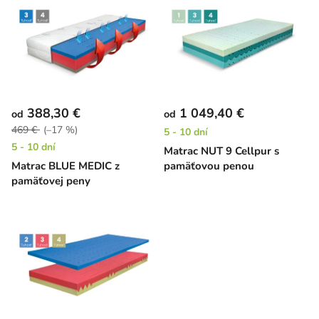
ý
p
p
r
i
o
s
d
p
u
r
k
388,30 €
1 049,40 €
od
od
o
t
469 €
(–17 %)
5 - 10 dní
d
o
5 - 10 dní
Matrac NUT 9 Cellpur s
u
v
Matrac BLUE MEDIC z
pamäťovou penou
k
pamäťovej peny
t
o
v