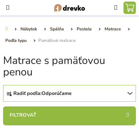
Prejsť
Hľadať
na
NÁ
obsah
KO
Nábytok
Spálňa
Postele
Matrace
Domov
Podľa typu
Pamäťové matrace
Matrace s pamäťovou
penou
R
Radiť podľa:
Odporúčame
a
d
e
n
i
V
e