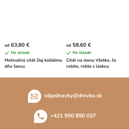
63,80 €
58,60 €
od
od
Na sklade
Na sklade
Motivačný citát Daj každému
Citát na stenu Všetko, čo
dňu šancu
robíte, robte s láskou
Z
á
p
objednavky
@
drevko.sk
ä
t
+421 950 890 037
i
e