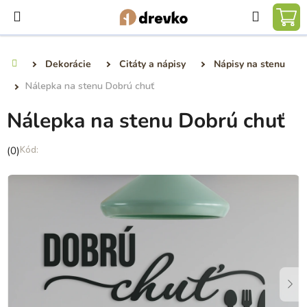
Prejsť
Hľadať
na
NÁ
obsah
KO
Dekorácie
Citáty a nápisy
Nápisy na stenu
Domov
Nálepka na stenu Dobrú chuť
Nálepka na stenu Dobrú chuť
Priemerné
(0)
hodnotenie
produktu
je
0,0
z
5
hviezdičiek.