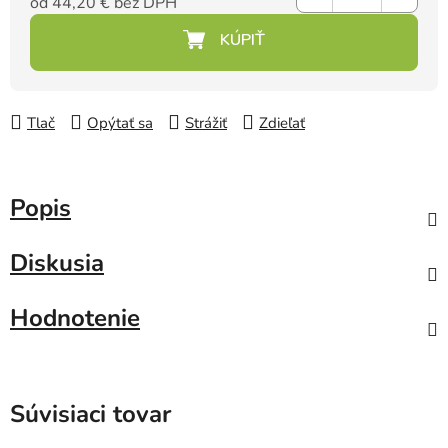
od
44,20 €
bez DPH
Jednotková cena:
Tlač
Opýtať sa
Strážiť
Zdieľať
Popis
Diskusia
Hodnotenie
Súvisiaci tovar