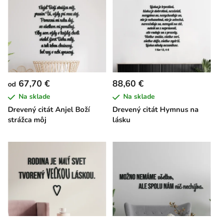
67,70 €
88,60 €
od
Na sklade
Na sklade
Drevený citát Anjel Boží
Drevený citát Hymnus na
strážca môj
lásku