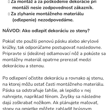
Za montáž a za poškodenie dekorácie pri
montáži nesie zodpovednosť zákazník.
Za zlyhanie montážneho materiálu
(odlepenie) nezodpovedáme.
NÁVOD: Ako odlepiť dekoráciu zo steny?
Pokiaľ ste použili penovú pásku alebo akrylové
krúžky, tak odporúčame postupovať nasledovne.
Pripravte si (ideálne) odlamovací nôž a pokúste sa
montážny materiál opatrne prerezať medzi
dekoráciou a stenou.
Po odlepení očistite dekoráciu a rovnako aj stenu,
na ktorej môžu ostať časti montážneho materiálu.
Páska sa odstraňuje ľahšie, ak lepidlo v nej
nahrejete, napríklad fénom. Zvyšky sa následne
dajú zoškrabať nožíkom. Ak plánujete maľovať,
stopy na omietke môžete zahladiť brúsnym