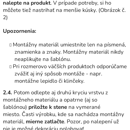
nalepte na produkt
. V prípade potreby, si ho
môžete tiež nastrihať na menšie kúsky. (Obrázok č.
2)
Upozornenia:
Montážny materiál umiestnite len na písmená,
znamienka a znaky.
Montážny materiál nikdy
neaplikujte na šablónu.
Pri rozmerovo väčších produktoch odporúčame
zvážiť aj iný spôsob montáže - napr.
montážne lepidlo či klinčeky.
2.4.
Potom odlepte aj druhú kryciu vrstvu z
montážneho materiálu a opatrne (aj so
šablónou)
priložte k stene
na vymerané
miesto.
Časti výrobku, kde sa nachádza montážny
materiál,
mierne zatlačte
. Pozor, po nalepení už
nie je možné dekoráciu polohovať.