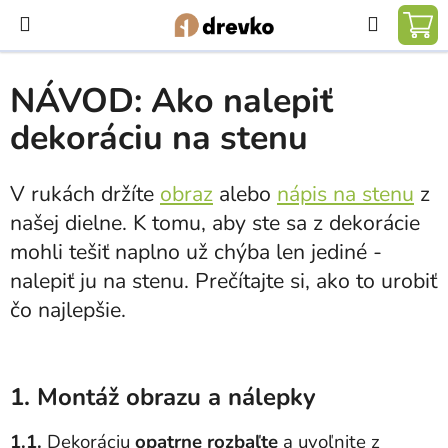
Prejsť
Hľadať
na
NÁ
obsah
KO
NÁVOD: Ako nalepiť
dekoráciu na stenu
V rukách držíte
obraz
alebo
nápis na stenu
z
našej dielne. K tomu, aby ste sa z dekorácie
mohli tešiť naplno už chýba len jediné -
nalepiť ju na stenu. Prečítajte si, ako to urobiť
čo najlepšie.
1. Montáž obrazu a nálepky
1.1.
Dekoráciu
opatrne rozbaľte
a uvoľnite z