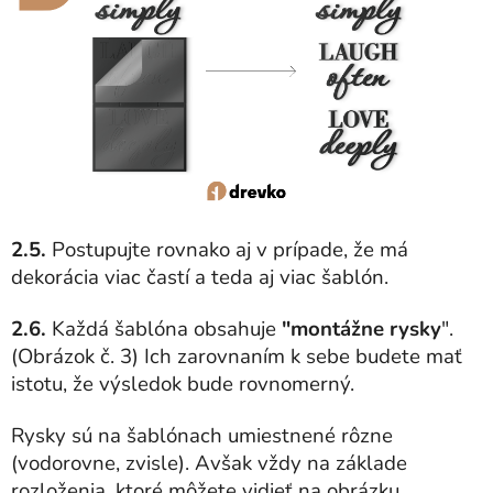
2.5.
Postupujte rovnako aj v prípade, že má
dekorácia viac častí a teda aj viac šablón.
2.6.
Každá šablóna obsahuje
"montážne rysky
".
(Obrázok č. 3) Ich zarovnaním k sebe budete mať
istotu, že výsledok bude rovnomerný.
Rysky sú na šablónach umiestnené rôzne
(vodorovne, zvisle). Avšak vždy na základe
rozloženia, ktoré môžete vidieť na obrázku