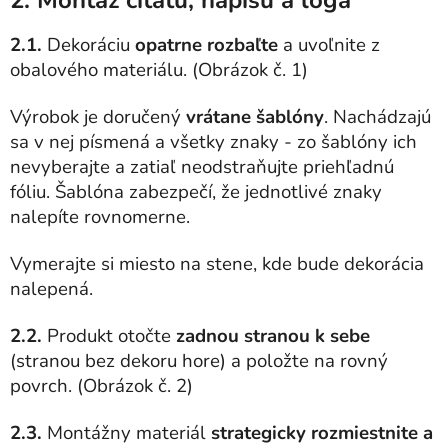
2. Montáž citátu, nápisu a loga
2.1.
Dekoráciu
opatrne rozbaľte
a uvoľnite z
obalového materiálu. (Obrázok č. 1)
Výrobok je doručený
vrátane šablóny
. Nachádzajú
sa v nej písmená a všetky znaky - zo šablóny ich
nevyberajte a zatiaľ neodstraňujte priehľadnú
fóliu. Šablóna zabezpečí, že jednotlivé znaky
nalepíte rovnomerne.
Vymerajte si miesto na stene, kde bude dekorácia
nalepená.
2.2.
Produkt otočte
zadnou stranou k sebe
(stranou bez dekoru hore) a položte na rovný
povrch. (Obrázok č. 2)
2.3.
Montážny materiál
strategicky rozmiestnite a