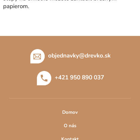
papierom.
Z
á
p
objednavky
@
drevko.sk
ä
t
+421 950 890 037
i
e
Domov
O nás
Kontakt