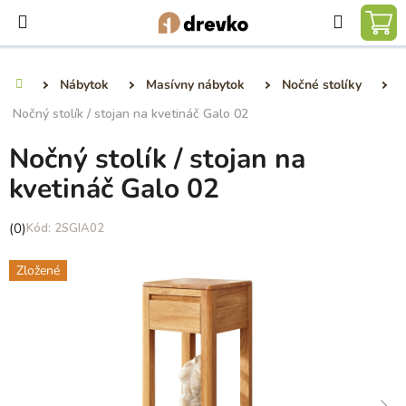
Prejsť
Hľadať
na
NÁ
obsah
KO
Nábytok
Masívny nábytok
Nočné stolíky
Domov
Nočný stolík / stojan na kvetináč Galo 02
Nočný stolík / stojan na
kvetináč Galo 02
Priemerné
(0)
2SGIA02
hodnotenie
produktu
Zložené
je
0,0
z
5
hviezdičiek.