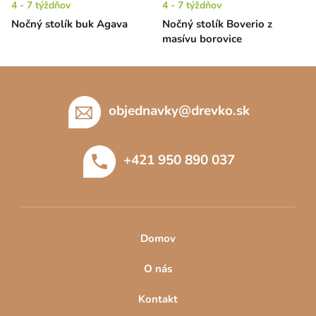
4 - 7 týždňov
4 - 7 týždňov
Nočný stolík buk Agava
Nočný stolík Boverio z
masívu borovice
Z
á
p
objednavky
@
drevko.sk
ä
t
+421 950 890 037
i
e
Domov
O nás
Kontakt