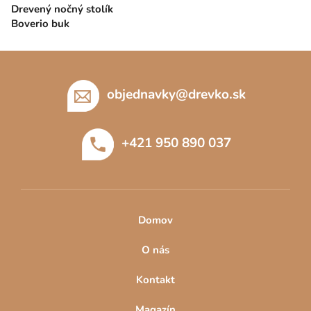
Drevený nočný stolík
Boverio buk
Z
á
p
objednavky
@
drevko.sk
ä
t
+421 950 890 037
i
e
Domov
O nás
Kontakt
Magazín