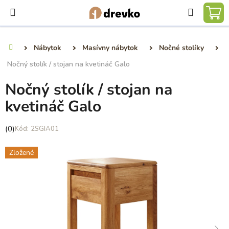
Prejsť
Hľadať
na
NÁ
obsah
KO
Nábytok
Masívny nábytok
Nočné stolíky
Domov
Nočný stolík / stojan na kvetináč Galo
Nočný stolík / stojan na
kvetináč Galo
Priemerné
(0)
2SGIA01
hodnotenie
produktu
Zložené
je
0,0
z
5
hviezdičiek.