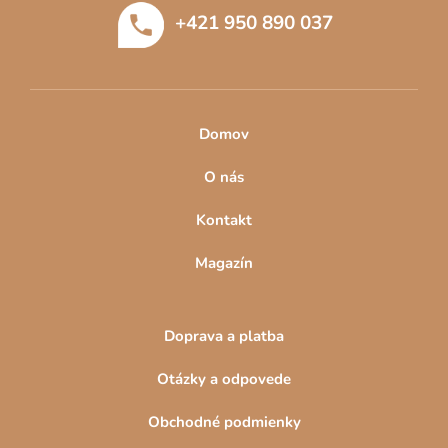
t
+421 950 890 037
i
e
Domov
O nás
Kontakt
Magazín
Doprava a platba
Otázky a odpovede
Obchodné podmienky