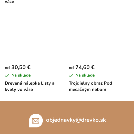
váze
30,50 €
74,60 €
od
od
Na sklade
Na sklade
Drevená nálepka Listy a
Trojdielny obraz Pod
kvety vo váze
mesačným nebom
Z
á
p
objednavky
@
drevko.sk
ä