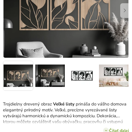
Trojdielny drevený obraz
Veľké listy
prináša do vášho domova
elegantný prírodný motív. Veľké, precízne vyrezávané listy
vytvárajú harmonickú a dynamickú kompozíciu. Dekorácia,
ktorou môžete ozvláštniť vašu obývačku, pracovňu či vstupnú
halu, dodá priestoru sofistikovaný a prírodný vzhľad.
Čítať ďalej