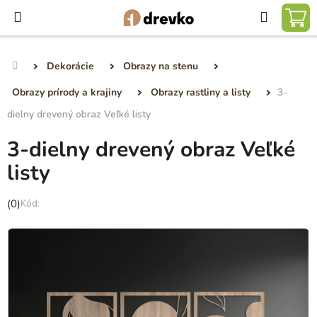
Prejsť
Hľadať
na
NÁ
obsah
KO
Dekorácie
Obrazy na stenu
Domov
Obrazy prírody a krajiny
Obrazy rastliny a listy
3-
dielny drevený obraz Veľké listy
3-dielny drevený obraz Veľké
listy
Priemerné
(0)
hodnotenie
produktu
je
0,0
z
5
hviezdičiek.