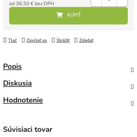
od
36,50 €
bez DPH
Jednotková cena:
Tlač
Opýtať sa
Strážiť
Zdieľať
Popis
Diskusia
Hodnotenie
Súvisiaci tovar