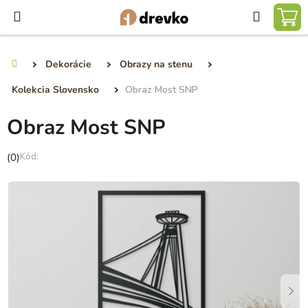
Prejsť
Hľadať
na
NÁ
obsah
KO
Dekorácie
Obrazy na stenu
Domov
Kolekcia Slovensko
Obraz Most SNP
Obraz Most SNP
Priemerné
(0)
hodnotenie
produktu
je
0,0
z
5
hviezdičiek.