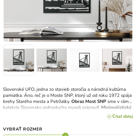
Slovenské UFO, jedna zo stavieb storočia a národná kultúrna
pamiatka. Áno, reč je o Moste SNP, ktorý už od roku 1972 spája
brehy Starého mesta a Petržalky.
Obraz Most SNP
sme v rámci
kolekcie Slovensko jednoducho museli pripraviť.
Minimalistický
moderný obraz
zachytáva bratislavskú dominantu z
Nábrežia
Čítať ďalej
armádneho generála Ludvíka Svobodu.
VYBRAŤ ROZMER