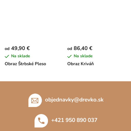
49,90 €
86,40 €
od
od
Na sklade
Na sklade
Obraz Štrbské Pleso
Obraz Kriváň
Z
á
p
objednavky
@
drevko.sk
ä
t
+421 950 890 037
i
e