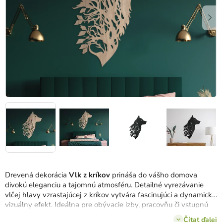
Drevená dekorácia
Vlk z kríkov
prináša do vášho domova
divokú eleganciu a tajomnú atmosféru. Detailné vyrezávanie
vlčej hlavy vzrastajúcej z kríkov vytvára fascinujúci a dynamický
vizuálny efekt. Ideálna pre obývacie izby, pracovňu či vstupnú
halu, kde dodá priestoru
hlboký
a
príťažlivý charakter.
Čítať ďalej