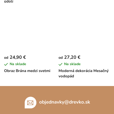
údolí
24,90 €
27,20 €
od
od
Na sklade
Na sklade
Obraz Brána medzi svetmi
Moderná dekorácia Mesačný
vodopád
Z
á
p
objednavky
@
drevko.sk
ä