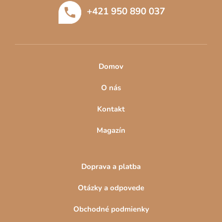
t
+421 950 890 037
i
e
Domov
O nás
Kontakt
Magazín
Doprava a platba
Otázky a odpovede
Obchodné podmienky