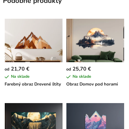
Podobné produkty
21,70 €
25,70 €
od
od
Na sklade
Na sklade
Farebný obraz Drevené štíty
Obraz Domov pod horami