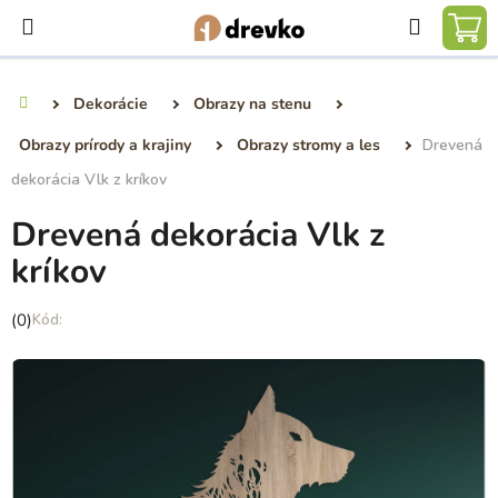
Prejsť
Hľadať
na
NÁ
obsah
KO
Dekorácie
Obrazy na stenu
Domov
Obrazy prírody a krajiny
Obrazy stromy a les
Drevená
dekorácia Vlk z kríkov
Drevená dekorácia Vlk z
kríkov
Priemerné
(0)
hodnotenie
produktu
je
0,0
z
5
hviezdičiek.