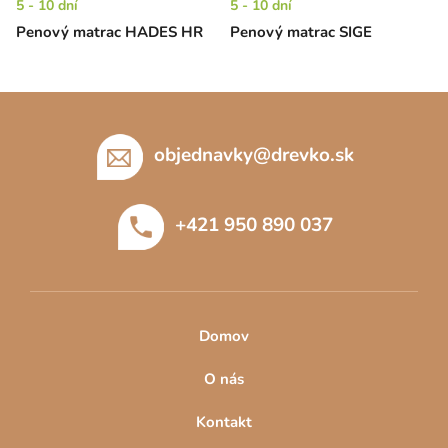
5 - 10 dní
5 - 10 dní
Penový matrac HADES HR
Penový matrac SIGE
Z
á
p
objednavky
@
drevko.sk
ä
t
+421 950 890 037
i
e
Domov
O nás
Kontakt