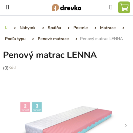
Prejsť
Hľadať
na
NÁ
obsah
KO
Nábytok
Spálňa
Postele
Matrace
Domov
Podľa typu
Penové matrace
Penový matrac LENNA
Penový matrac LENNA
Priemerné
(0)
hodnotenie
produktu
je
0,0
z
5
hviezdičiek.