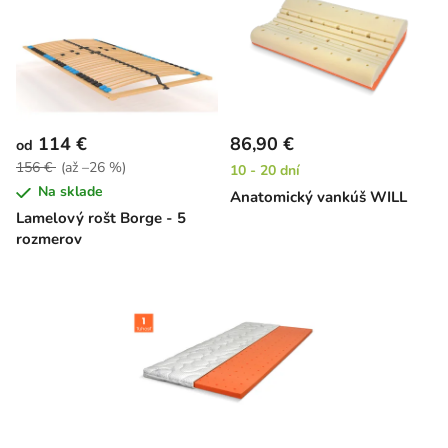
114 €
86,90 €
od
156 €
(až –26 %)
10 - 20 dní
Na sklade
Anatomický vankúš WILL
Lamelový rošt Borge - 5
rozmerov