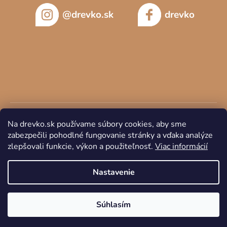
@drevko.sk
drevko
Na drevko.sk používame súbory cookies, aby sme
zabezpečili pohodlné fungovanie stránky a vďaka analýze
zlepšovali funkcie, výkon a použiteľnosť.
Viac informácií
Copyright 2026
DREVKO
. Všetky práva vyhradené.
Nastavenie
Súhlasím
Vytvoril Shoptet