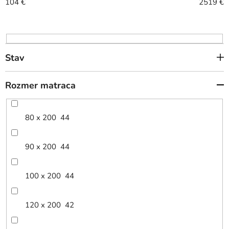
r
104
€
2519
€
o
d
u
k
Stav
t
o
Rozmer matraca
v
80 x 200
44
90 x 200
44
100 x 200
44
120 x 200
42