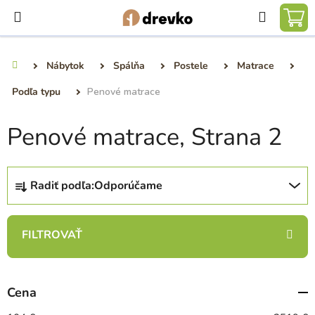
Prejsť
Hľadať
na
NÁ
obsah
KO
Nábytok
Spálňa
Postele
Matrace
Domov
Podľa typu
Penové matrace
Penové matrace
, Strana 2
R
Radiť podľa:
Odporúčame
a
d
e
n
i
e
Cena
p