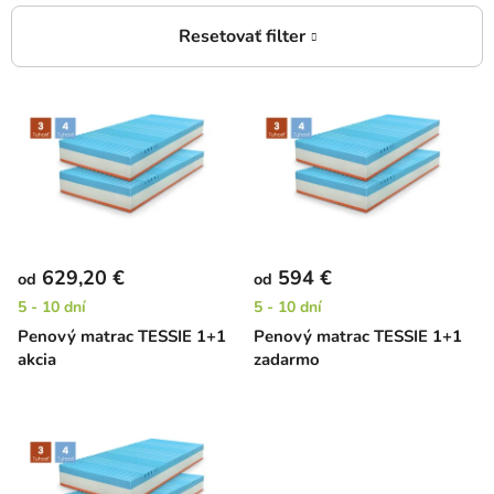
V
ý
p
i
s
p
r
629,20 €
594 €
od
od
o
5 - 10 dní
5 - 10 dní
d
Penový matrac TESSIE 1+1
Penový matrac TESSIE 1+1
u
akcia
zadarmo
k
t
o
v