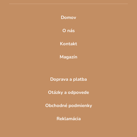
ý
p
Domov
i
s
O nás
u
Kontakt
Magazín
Doprava a platba
Otázky a odpovede
Obchodné podmienky
Reklamácia