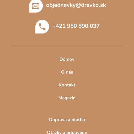
p
objednavky
@
drevko.sk
ä
t
+421 950 890 037
i
e
Domov
O nás
Kontakt
Magazín
Doprava a platba
Otázky a odpovede