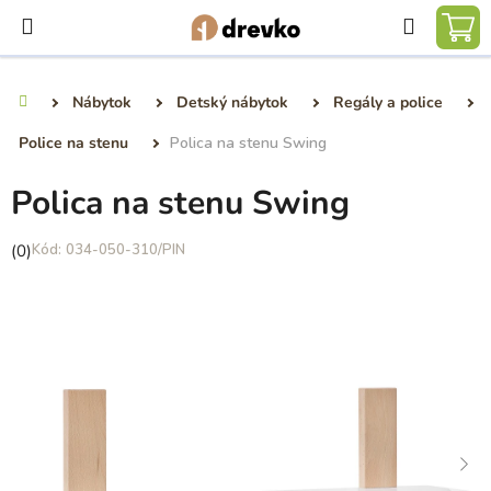
Prejsť
Hľadať
na
NÁ
obsah
KO
Nábytok
Detský nábytok
Regály a police
Domov
Police na stenu
Polica na stenu Swing
Polica na stenu Swing
Priemerné
(0)
034-050-310/PIN
hodnotenie
produktu
je
0,0
z
5
hviezdičiek.