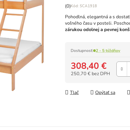
Priemerné
(0)
SCA1918
hodnotenie
Pohodlná, elegantná a s dostat
produktu
voľného času v posteli. Poscho
je
zárukou odolnej a pevnej konš
0,0
z
5
hviezdičiek.
Dostupnosť:
2 - 5 týždňov
308,40 €
250,70 € bez DPH
Jednotková cena:
Tlač
Opýtať sa