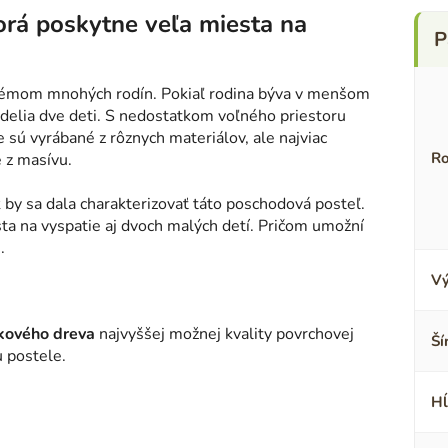
orá poskytne veľa miesta na
blémom mnohých rodín. Pokiaľ rodina býva v menšom
 delia dve deti. S nedostatkom voľného priestoru
ú vyrábané z rôznych materiálov, ale najviac
Ro
 z masívu.
k by sa dala charakterizovať táto poschodová posteľ.
ta na vyspatie aj dvoch malých detí. Pričom umožní
.
Vý
kového dreva
najvyššej možnej kvality povrchovej
Ší
u postele.
Hĺ