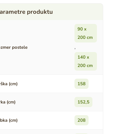
90 x
200 cm
zmer postele
,
140 x
200 cm
ška (cm)
158
rka (cm)
152,5
bka (cm)
208