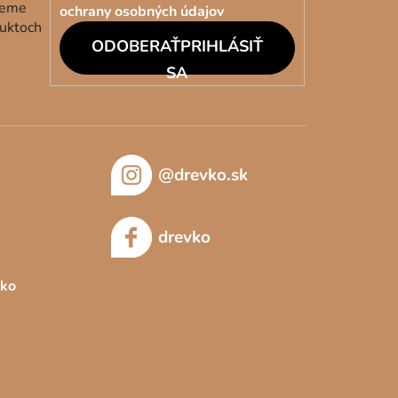
deme
ochrany osobných údajov
duktoch
PRIHLÁSIŤ
SA
@drevko.sk
drevko
sko