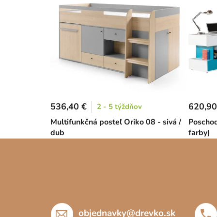
536,40 €
620,90
2 - 5 týždňov
Multifunkčná posteľ Oriko 08 - sivá /
Poschod
dub
farby)
Z
á
p
ä
t
objednavky
@
drevko.sk