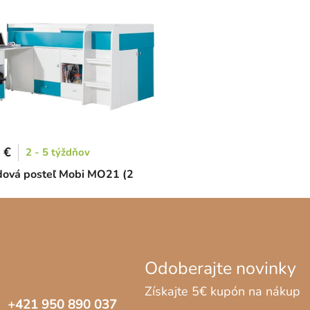
 €
2 - 5 týždňov
ová posteľ Mobi MO21 (2
+421 950 890 037