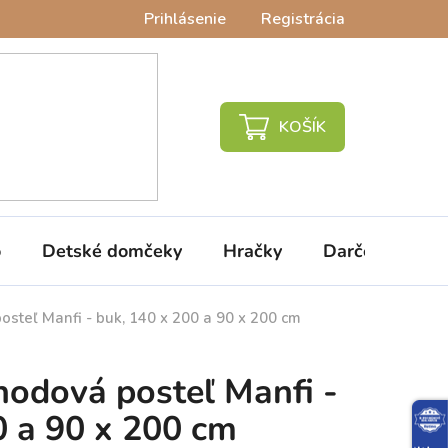
Prihlásenie
Registrácia
NÁKUPNÝ
KOŠÍK
o
Detské domčeky
Hračky
Darčeky
V
steľ Manfi - buk, 140 x 200 a 90 x 200 cm
odová posteľ Manfi -
0 a 90 x 200 cm