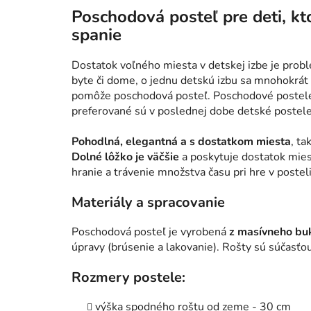
Poschodová posteľ pre deti, kt
spanie
Dostatok voľného miesta v detskej izbe je pro
byte či dome, o jednu detskú izbu sa mnohokrát
pomôže poschodová posteľ. Poschodové postele s
preferované sú v poslednej dobe detské postele
Pohodlná, elegantná a s dostatkom miesta
, ta
Dolné lôžko je väčšie
a poskytuje dostatok mies
hranie a trávenie množstva času pri hre v posteli
Materiály a spracovanie
Poschodová posteľ je vyrobená
z masívneho bu
úpravy (brúsenie a lakovanie). Rošty sú súčasťo
Rozmery postele:
výška spodného roštu od zeme - 30 cm