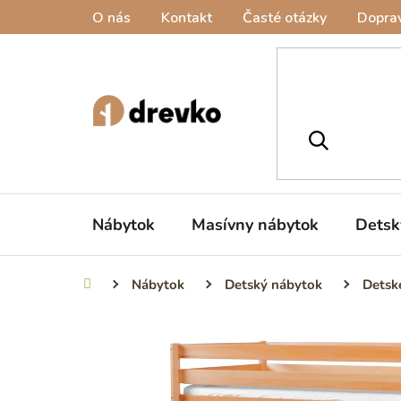
Prejsť
O nás
Kontakt
Časté otázky
Doprav
na
obsah
Nábytok
Masívny nábytok
Detsk
Nábytok
Detský nábytok
Detsk
Domov