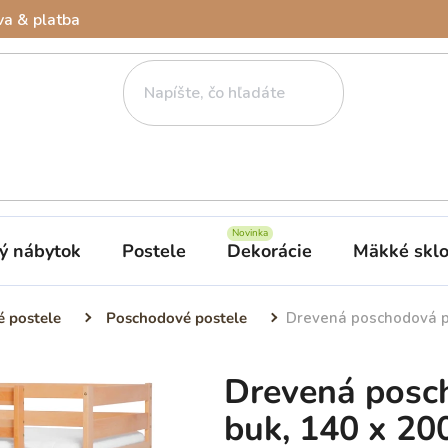
a & platba
ý nábytok
Postele
Dekorácie
Mäkké skl
é postele
Poschodové postele
Drevená poschodová po
Drevená posch
buk, 140 x 20