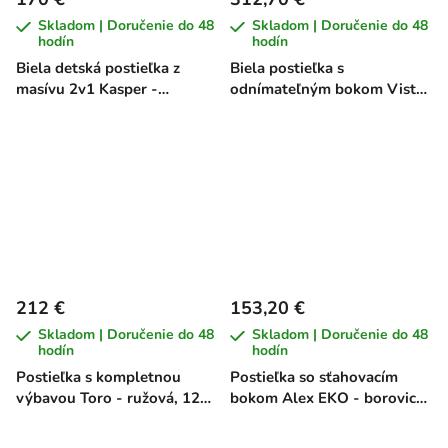
Skladom | Doručenie do 48
Skladom | Doručenie do 48
hodín
hodín
Biela detská postieľka z
Biela postieľka s
masívu 2v1 Kasper -
odnímateľným bokom Vista
borovica, 140 x 70 cm
- buk, 120 x 60 cm
212 €
153,20 €
Skladom | Doručenie do 48
Skladom | Doručenie do 48
hodín
hodín
Postieľka s kompletnou
Postieľka so sťahovacím
výbavou Toro - ružová, 120
bokom Alex EKO - borovica,
x 60 cm
120 x 60 cm