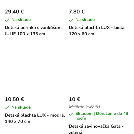
29,40 €
7,80 €
Na sklade
Na sklade
Detská perinka s vankúšom
Detská plachta LUX - biela,
JULIE 100 x 135 cm
120 x 60 cm
10,50 €
10 €
14,40 €
(–30 %)
Na sklade
Skladom | Doručenie do 48
Detská plachta LUX - modrá,
hodín
140 x 70 cm
Detská zavinovačka Gata -
zelená