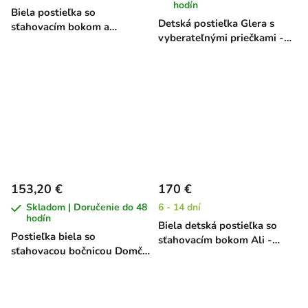
hodín
Biela postieľka so
Detská postieľka Glera s
sťahovacím bokom a
vyberateľnými priečkami -
zábranou Kamka - borovica,
buk, 120 x 60 cm
120 x 60 cm
153,20 €
170 €
Skladom | Doručenie do 48
6 - 14 dní
hodín
Biela detská postieľka so
Postieľka biela so
sťahovacím bokom Ali -
sťahovacou bočnicou Domčo
borovica, 120 x 60 cm
- borovica, 120 x 60 cm