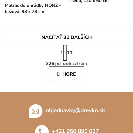
- šedá, 120 x 60 cm
Matrac do ohrádky HONZ -
béžová, 98 x 78 cm
NAČÍTAŤ 30 ĎALŠÍCH
S
1
t
11
O
r
326
položiek celkom
á
v
n
l
HORE
k
á
o
d
v
a
a
Z
c
n
á
i
i
p
e
objednavky
@
drevko.sk
e
p
ä
r
t
v
+421 950 890 037