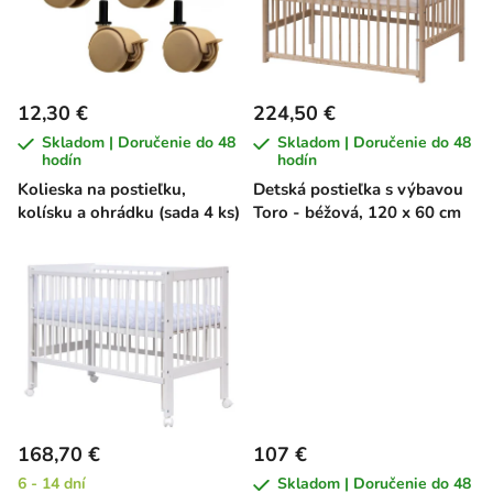
i
e
s
p
p
r
r
o
12,30 €
224,50 €
o
d
Skladom | Doručenie do 48
Skladom | Doručenie do 48
d
u
hodín
hodín
u
k
Kolieska na postieľku,
Detská postieľka s výbavou
k
kolísku a ohrádku (sada 4 ks)
Toro - béžová, 120 x 60 cm
t
t
o
o
v
v
168,70 €
107 €
6 - 14 dní
Skladom | Doručenie do 48