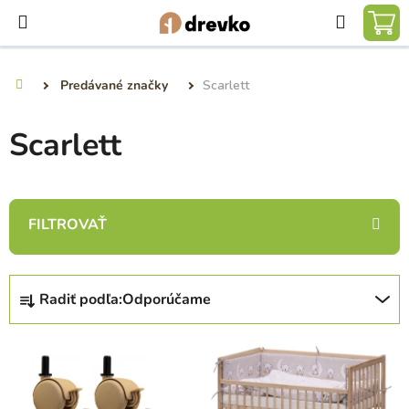
Prejsť
Hľadať
na
NÁ
obsah
KO
Predávané značky
Scarlett
Domov
Scarlett
R
Radiť podľa:
Odporúčame
a
d
V
e
ý
n
p
i