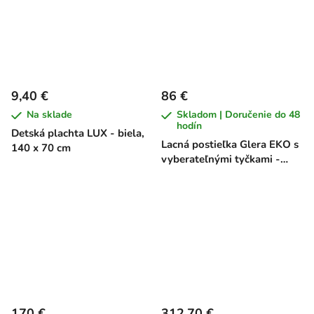
9,40 €
86 €
Na sklade
Skladom | Doručenie do 48
hodín
Detská plachta LUX - biela,
Lacná postieľka Glera EKO s
140 x 70 cm
vyberateľnými tyčkami -
buk, 120 x 60 cm
170 €
312,70 €