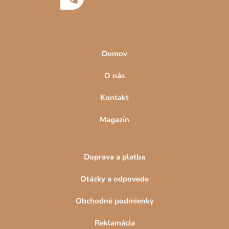
i
k
e
y
v
ý
p
Domov
i
s
O nás
u
Kontakt
Magazín
Doprava a platba
Otázky a odpovede
Obchodné podmienky
Reklamácia