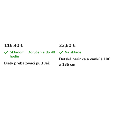
115,40 €
23,60 €
Skladom | Doručenie do 48
Na sklade
hodín
Detská perinka a vankúš 100
Biely prebaľovací pult Jež
x 135 cm