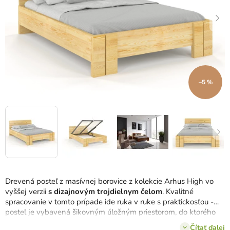
–5 %
Drevená posteľ z masívnej borovice z kolekcie Arhus High vo
vyššej verzii
s dizajnovým trojdielnym čelom
. Kvalitné
spracovanie v tomto prípade ide ruka v ruke s praktickosťou -
posteľ je vybavená šikovným úložným priestorom, do ktorého
raz-dva odložíte nielen posteľnú bielizeň.
Čítať ďalej