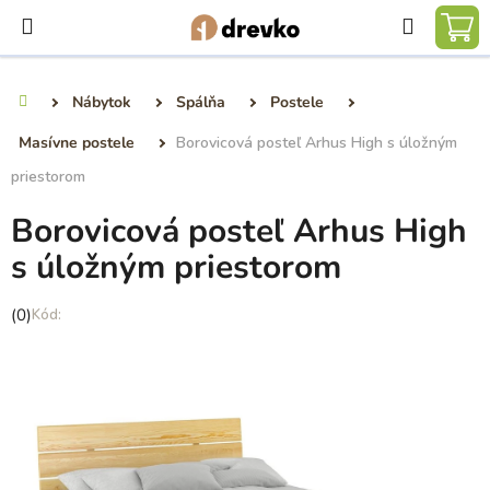
Prejsť
Hľadať
na
NÁ
obsah
KO
Nábytok
Spálňa
Postele
Domov
Masívne postele
Borovicová posteľ Arhus High s úložným
priestorom
Borovicová posteľ Arhus High
s úložným priestorom
Priemerné
(0)
hodnotenie
produktu
je
0,0
z
5
hviezdičiek.