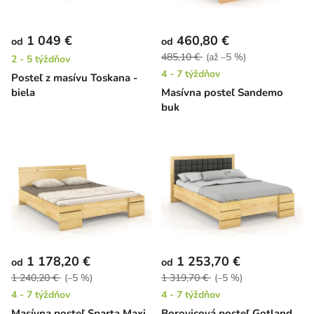
1 049 €
460,80 €
od
od
485,10 €
(až –5 %)
2 - 5 týždňov
4 - 7 týždňov
Posteľ z masívu Toskana -
biela
Masívna posteľ Sandemo
buk
1 178,20 €
1 253,70 €
od
od
1 240,20 €
(–5 %)
1 319,70 €
(–5 %)
4 - 7 týždňov
4 - 7 týždňov
Masívna posteľ Sparta Maxi
Borovicová posteľ Gotland