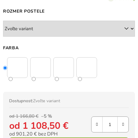
ROZMER POSTELE
FARBA
Dostupnosť:
Zvoľte variant
od 1 166,80 €
–5 %
od
1 108,50 €
od
901,20 €
bez DPH