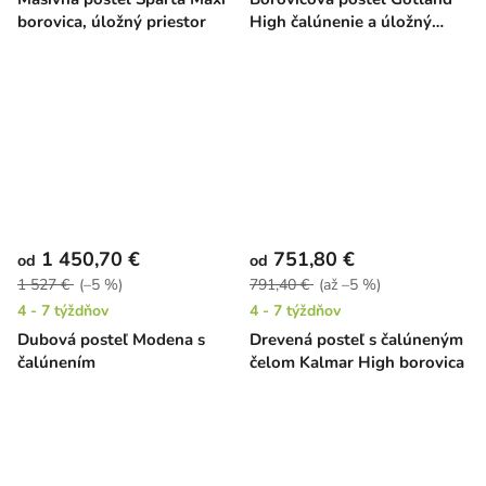
borovica, úložný priestor
High čalúnenie a úložný
priestor
1 450,70 €
751,80 €
od
od
1 527 €
(–5 %)
791,40 €
(až –5 %)
4 - 7 týždňov
4 - 7 týždňov
Dubová posteľ Modena s
Drevená posteľ s čalúneným
čalúnením
čelom Kalmar High borovica