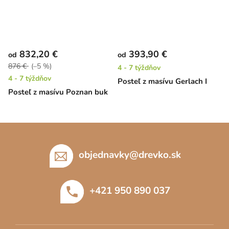
832,20 €
393,90 €
od
od
876 €
(–5 %)
4 - 7 týždňov
4 - 7 týždňov
Posteľ z masívu Gerlach I
Posteľ z masívu Poznan buk
Z
á
p
objednavky
@
drevko.sk
ä
t
+421 950 890 037
i
e