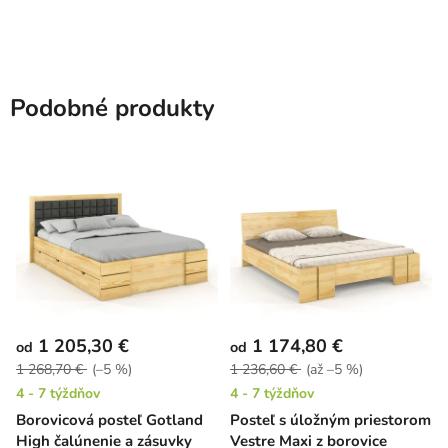
Podobné produkty
1 205,30 €
1 174,80 €
od
od
1 268,70 €
(–5 %)
1 236,60 €
(až –5 %)
4 - 7 týždňov
4 - 7 týždňov
Borovicová posteľ Gotland
Posteľ s úložným priestorom
High čalúnenie a zásuvky
Vestre Maxi z borovice