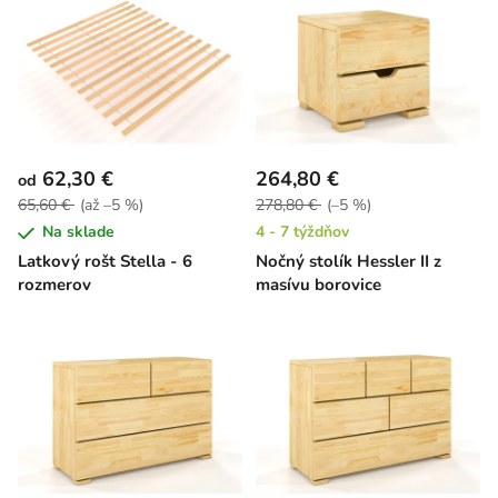
62,30 €
264,80 €
od
65,60 €
(až –5 %)
278,80 €
(–5 %)
Na sklade
4 - 7 týždňov
Latkový rošt Stella - 6
Nočný stolík Hessler II z
rozmerov
masívu borovice