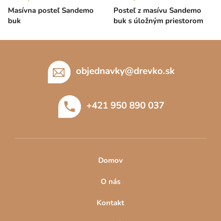
Masívna posteľ Sandemo
Posteľ z masívu Sandemo
buk
buk s úložným priestorom
Z
á
p
objednavky
@
drevko.sk
ä
t
+421 950 890 037
i
e
Domov
O nás
Kontakt