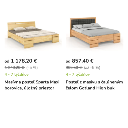
1 178,20 €
857,40 €
od
od
1 240,20 €
(–5 %)
902,50 €
(až –5 %)
4 - 7 týždňov
4 - 7 týždňov
Masívna posteľ Sparta Maxi
Posteľ z masívu s čalúneným
borovica, úložný priestor
čelom Gotland High buk