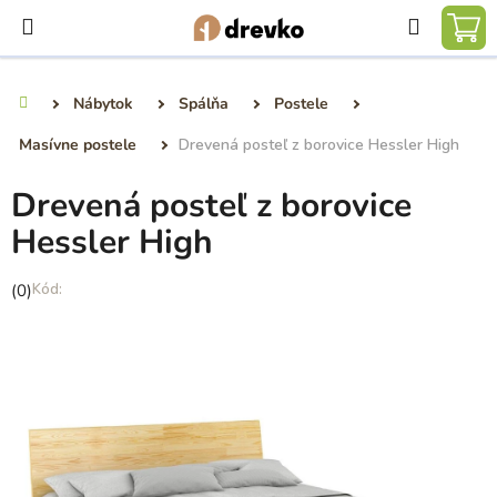
Prejsť
Hľadať
na
NÁ
obsah
KO
Nábytok
Spálňa
Postele
Domov
Masívne postele
Drevená posteľ z borovice Hessler High
Drevená posteľ z borovice
Hessler High
Priemerné
(0)
hodnotenie
produktu
je
0,0
z
5
hviezdičiek.