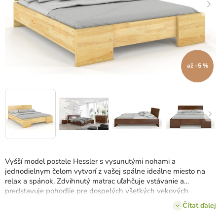
až –5 %
Vyšší model postele Hessler s vysunutými nohami a
jednodielnym čelom vytvorí z vašej spálne ideálne miesto na
relax a spánok. Zdvihnutý matrac uľahčuje vstávanie a
predstavuje pohodlie pre dospelých všetkých vekových
skupín.
K dispozícii
4 farebných variantov a 6 rozmerov
Čítať ďalej
postele.