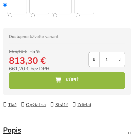
Dostupnosť:
Zvoľte variant
856,10 €
–5 %
813,30 €
661,20 € bez DPH
Jednotková cena:
Tlač
Opýtať sa
Strážiť
Zdieľať
Popis