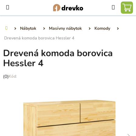
Prejsť
Hľadať
na
NÁ
obsah
KO
Nábytok
Masívny nábytok
Komody
Domov
Drevená komoda borovica Hessler 4
Drevená komoda borovica
Hessler 4
Priemerné
(0)
hodnotenie
produktu
je
0,0
z
5
hviezdičiek.