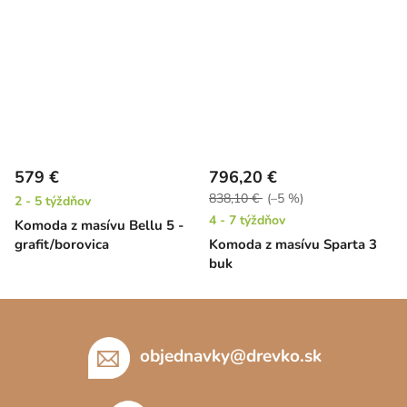
579 €
796,20 €
838,10 €
(–5 %)
2 - 5 týždňov
4 - 7 týždňov
Komoda z masívu Bellu 5 -
grafit/borovica
Komoda z masívu Sparta 3
buk
Z
á
p
objednavky
@
drevko.sk
ä
t