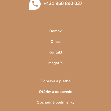
+421 950 890 037
i
e
Domov
O nás
Kontakt
Magazín
Doprava a platba
Otázky a odpovede
Obchodné podmienky