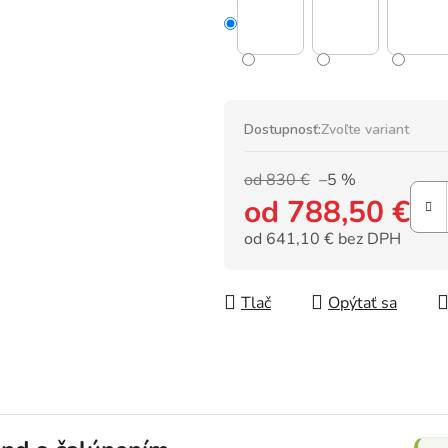
Dostupnosť:
Zvoľte variant
od 830 €
–5 %
od
788,50 €
od
641,10 €
bez DPH
Jednotková cena:
Tlač
Opýtať sa