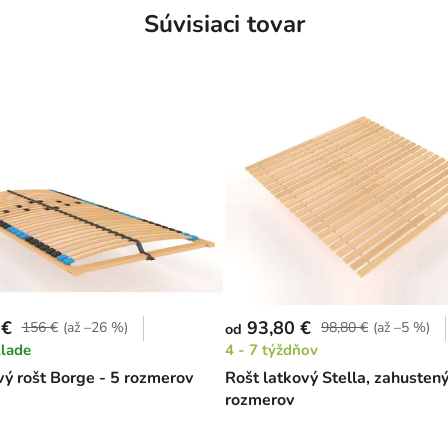
Súvisiaci tovar
 €
93,80 €
156 €
(až –26 %)
98,80 €
(až –5 %)
od
klade
4 - 7 týždňov
ý rošt Borge - 5 rozmerov
Rošt latkový Stella, zahustený
rozmerov