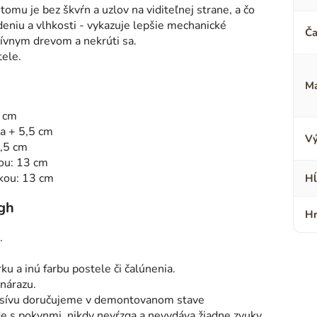
tomu je bez škvŕn a uzlov na viditeľnej strane, a čo
odeniu a vlhkosti - vykazuje lepšie mechanické
Ča
sívnym drevom a nekrúti sa.
tele.
Ma
5 cm
ca + 5,5 cm
Vý
0,5 cm
ou: 13 cm
kou: 13 cm
Hĺ
igh
Hr
.
rku a inú farbu postele či čalúnenia.
 nárazu.
sívu doručujeme v demontovanom stave
de s pokynmi, nikdy nevŕzga a nevydáva žiadne zvuky.