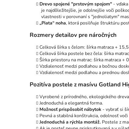
Drevo spojené "prstovým spojom"
- vďaka 
je najdôležitejšie, je odolnejšie voči pošk
vlastnosti v porovnaní s "jednoliatym" ma
„Piata“ noha
, ktorá posilňuje štruktúru pos
Rozmery detailov pre náročných
Celková šírka s čelom: šírka matraca + 15,
Celková šírka postele bez čela: šírka matra
Šírka priestoru na matrac: šírka matraca + 
Vzdialenosť medzi podlahou a bočnou dosk
Vzdialenosť medzi podlahou a prednou dos
Pozitíva postele z masívu Gotland H
Vyrobené z prírodného, ekologického dreva
Jednoduchá a elegantná forma.
Možnosť prispôsobiť nábytok
- vybrať si ší
Pevná a stabilná konštrukcia, odolnosť voči
Jednoduchá a rýchla montáž.
Postele z ma
Ak je posteľ pevne priskrutkovaná a v súla