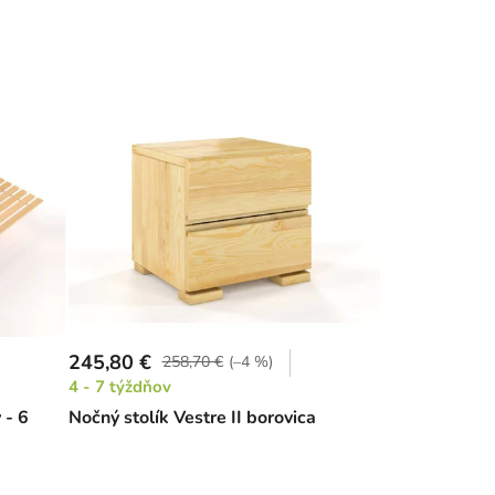
245,80 €
258,70 €
(–4 %)
4 - 7 týždňov
 - 6
Nočný stolík Vestre II borovica