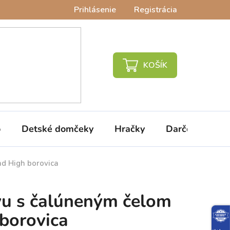
Prihlásenie
Registrácia
NÁKUPNÝ
KOŠÍK
o
Detské domčeky
Hračky
Darčeky
V
nd High borovica
vu s čalúneným čelom
borovica