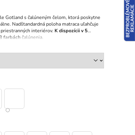
ele Gotland s čalúneným čelom, ktorá poskytne
pálne. Nadštandardná poloha matraca uľahčuje
 priestranných interiérov.
K dispozícii v 5
18 farbách
čalúnenia.