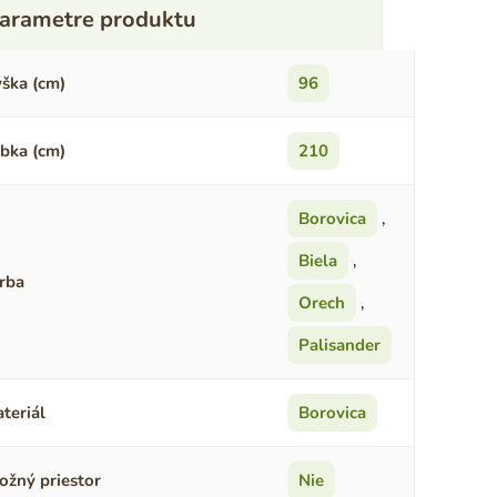
ška (cm)
96
bka (cm)
210
Borovica
,
Biela
,
rba
Orech
,
Palisander
teriál
Borovica
ožný priestor
Nie