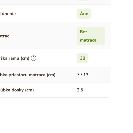
lúnenie
Áno
Bez
trac
matraca
ška rámu (cm)
?
38
bka priestoru matraca (cm)
7 / 13
úbka dosky (cm)
2,5