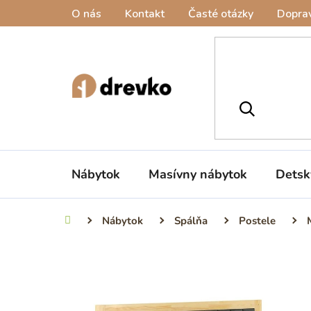
Prejsť
O nás
Kontakt
Časté otázky
Doprav
na
obsah
Nábytok
Masívny nábytok
Detsk
Nábytok
Spálňa
Postele
Domov