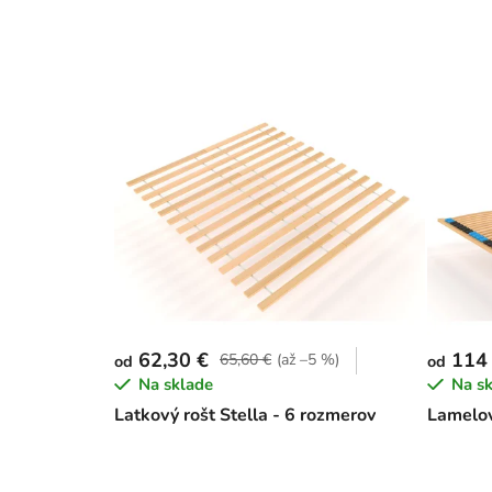
62,30 €
114
65,60 €
(až –5 %)
od
od
Na sklade
Na s
Latkový rošt Stella - 6 rozmerov
Lamelov