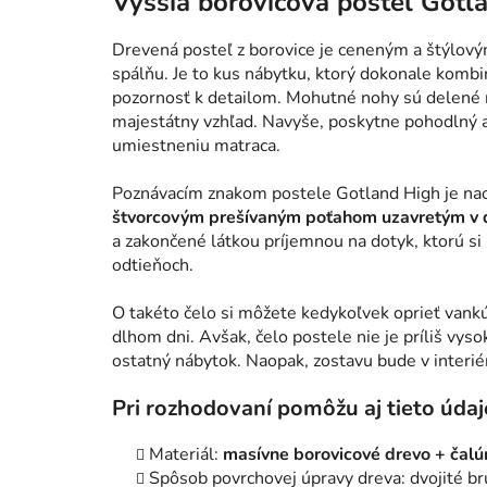
Vyššia borovicová posteľ Gotl
Drevená posteľ z borovice je ceneným a štýlový
spálňu. Je to kus nábytku, ktorý dokonale komb
pozornosť k detailom. Mohutné nohy sú delené n
majestátny vzhľad. Navyše, poskytne pohodlný 
umiestneniu matraca.
Poznávacím znakom postele Gotland High je nao
štvorcovým prešívaným poťahom uzavretým v
a zakončené látkou príjemnou na dotyk, ktorú si 
odtieňoch.
O takéto čelo si môžete kedykoľvek oprieť vankú
dlhom dni. Avšak, čelo postele nie je príliš vyso
ostatný nábytok. Naopak, zostavu bude v interié
Pri rozhodovaní pomôžu aj tieto údaj
Materiál:
masívne borovicové drevo + čal
Spôsob povrchovej úpravy dreva: dvojité br